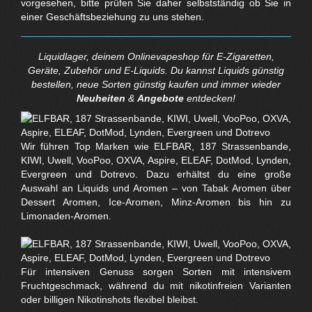
vorgesehen, bitte prüfen Sie daher selbstständig ob Sie in
einer Geschäftsbeziehung zu uns stehen.
Liquidlager, deinem Onlinevapeshop für E-Zigaretten,
Geräte, Zubehör und E-Liquids. Du kannst Liquids günstig
bestellen, neue Sorten günstig kaufen und immer wieder
Neuheiten
&
Angebote
entdecken!
Wir führen Top Marken wie ELFBAR, 187 Strassenbande,
KIWI, Uwell, VooPoo, OXVA, Aspire, ELEAF, DotMod, Lynden,
Evergreen und Dotrevo. Dazu erhältst du eine große
Auswahl an Liquids und Aromen – von Tabak Aromen über
Dessert Aromen, Ice-Aromen, Minz-Aromen bis hin zu
Limonaden-Aromen.
Für intensiven Genuss sorgen Sorten mit intensivem
Fruchtgeschmack, während du mit nikotinfreien Varianten
oder billigen Nikotinshots flexibel bleibst.