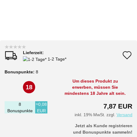
Lieferzeit:
A
1-2 Tage*
d
Bonuspunkte:
8
M
Um dieses Produkt zu
18
erwerben, müssen Sie
mindestens 18 Jahre alt sein.
8
≈0,08
7,87 EUR
Bonuspunkte
EUR
inkl. 19% MwSt. zzgl.
Versand
Jetzt als Kunde registrieren
und Bonuspunkte sammeln!