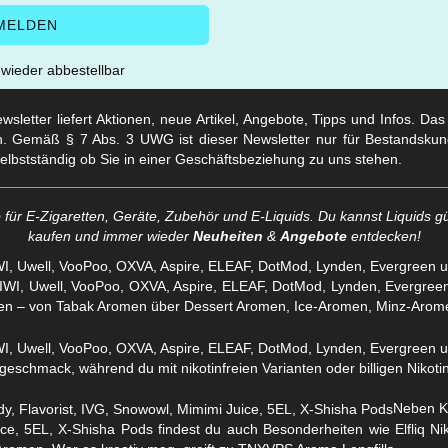
t wieder abbestellbar
sletter liefert Aktionen, neue Artikel, Angebote, Tipps und Infos. Da
. Gemäß § 7 Abs. 3 UWG ist dieser Newsletter nur für Bestandskun
selbstständig ob Sie in einer Geschäftsbeziehung zu uns stehen.
für E-Zigaretten, Geräte, Zubehör und E-Liquids. Du kannst Liquids gü
kaufen und immer wieder
Neuheiten
&
Angebote
entdecken!
WI, Uwell, VooPoo, OXVA, Aspire, ELEAF, DotMod, Lynden, Evergreen 
en – von Tabak Aromen über Dessert Aromen, Ice-Aromen, Minz-Arom
eschmack, während du mit nikotinfreien Varianten oder billigen Nikotins
Neben Kl
ice, 5EL, X-Shisha Pods findest du auch Besonderheiten wie Elfliq 