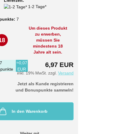
Lieferzeit:
1-2 Tage*
punkte:
7
Um dieses Produkt
zu erwerben,
18
müssen Sie
mindestens 18
Jahre alt sein.
7
≈0,07
6,97 EUR
punkte
EUR
inkl. 19% MwSt. zzgl.
Versand
Jetzt als Kunde registrieren
und Bonuspunkte sammeln!
In den Warenkorb
Weiter mit