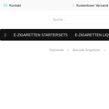
Kontakt
Kostenloser Versand
E-ZIGARETTEN STARTERSETS
E-ZIGARETTEN LIQ
E-LIQUID CAPS & NIKOTIN PODS
PREMIUM E LIQUIDS 
Startseite
»
Aktuelle Angebote
»
AKTUELLE ANGEBOTE