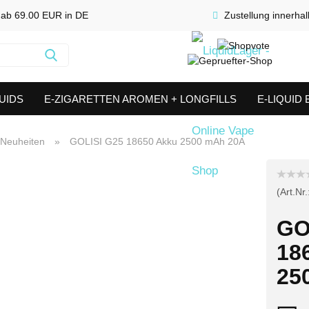
 ab 69.00 EUR in DE
Zustellung innerha
Suche...
UIDS
E-ZIGARETTEN AROMEN + LONGFILLS
E-LIQUID
SHORTFILLS
VERDAMPFER & COILS
AKKUTRÄGER & S
Neuheiten
»
GOLISI G25 18650 Akku 2500 mAh 20A
(Art.Nr.
GO
18
25