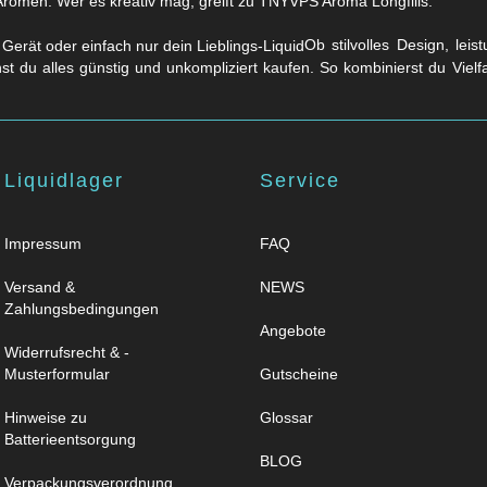
Aromen. Wer es kreativ mag, greift zu TNYVPS Aroma Longfills.
Ob stilvolles Design, lei
nst du alles günstig und unkompliziert kaufen. So kombinierst du Viel
Liquidlager
Service
Impressum
FAQ
Versand &
NEWS
Zahlungsbedingungen
Angebote
Widerrufsrecht & -
Musterformular
Gutscheine
Hinweise zu
Glossar
Batterieentsorgung
BLOG
Verpackungsverordnung