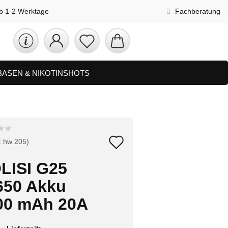
lb 1-2 Werktage
Fachberatung
 BASEN & NIKOTINSHOTS
ETS
ZUBEHÖR, SHISHA & SONSTIGES
FAQ
NEUHEITEN
Auf
:
hw 205
)
den
LISI G25
Merkzettel
650 Akku
00 mAh 20A