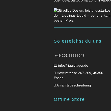
oder OWL Salt Aroma Longfill Vape 
dein Lieblings-Liquid – bei uns kan
besten Preis.
So erreichst du uns
+49 201 53698047
info@liquidlager.de
Hövelstrasse 267-269, 45356
Essen
Anfahrtsbeschreibung
Offline Store