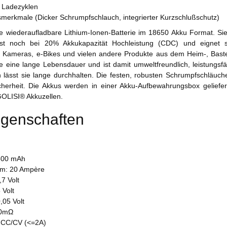
 Ladezyklen
tsmerkmale (Dicker Schrumpfschlauch, integrierter Kurzschlußschutz)
ne wiederaufladbare Lithium-Ionen-Batterie im 18650 Akku Format. Sie
st noch bei 20% Akkukapazität Hochleistung (CDC) und eignet s
 Kameras, e-Bikes und vielen andere Produkte aus dem Heim-, Baste
e eine lange Lebensdauer und ist damit umweltfreundlich, leistungsfähi
lässt sie lange durchhalten. Die festen, robusten Schrumpfschläuch
icherheit. Die Akkus werden in einer Akku-Aufbewahrungsbox geliefer
GOLISI® Akkuzellen.
igenschaften
2500 mAh
om: 20 Ampère
7 Volt
 Volt
05 Volt
30mΩ
: CC/CV (<=2A)