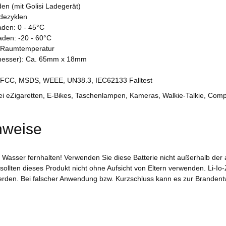
den (mit Golisi Ladegerät)
dezyklen
aden: 0 - 45°C
aden: -20 - 60°C
 Raumtemperatur
messer): Ca. 65mm x 18mm
, FCC, MSDS, WEEE, UN38.3, IEC62133 Falltest
bei eZigaretten, E-Bikes, Taschenlampen, Kameras, Walkie-Talkie, Co
nweise
d Wasser fernhalten! Verwenden Sie diese Batterie nicht außerhalb de
ollten dieses Produkt nicht ohne Aufsicht von Eltern verwenden. Li-Io-Z
erden. Bei falscher Anwendung bzw. Kurzschluss kann es zur Brandent