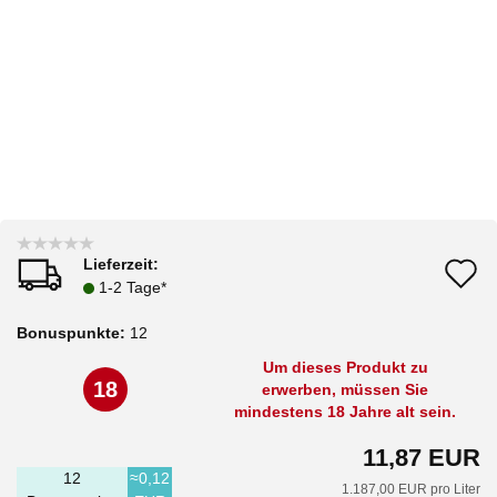
Lieferzeit:
A
1-2 Tage*
d
Bonuspunkte:
12
M
Um dieses Produkt zu
18
erwerben, müssen Sie
mindestens 18 Jahre alt sein.
11,87 EUR
12
≈0,12
1.187,00 EUR pro Liter