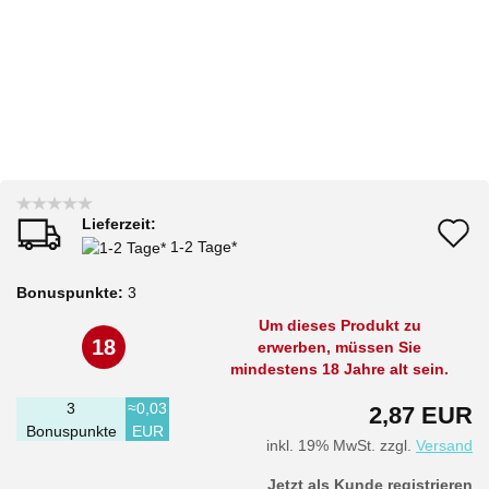
Lieferzeit:
A
1-2 Tage*
d
Bonuspunkte:
3
M
Um dieses Produkt zu
18
erwerben, müssen Sie
mindestens 18 Jahre alt sein.
3
≈0,03
2,87 EUR
Bonuspunkte
EUR
inkl. 19% MwSt. zzgl.
Versand
Jetzt als Kunde registrieren