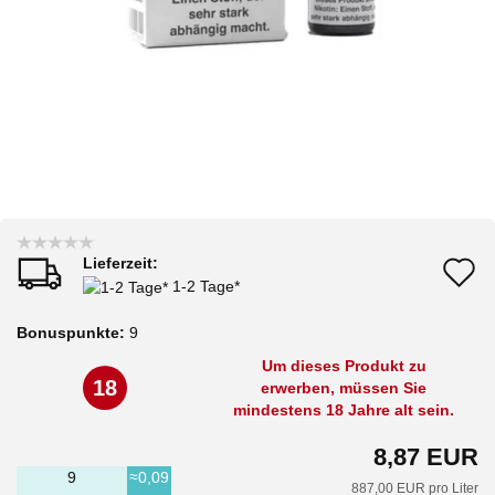
Lieferzeit:
A
1-2 Tage*
d
Bonuspunkte:
9
M
Um dieses Produkt zu
18
erwerben, müssen Sie
mindestens 18 Jahre alt sein.
8,87 EUR
9
≈0,09
887,00 EUR pro Liter