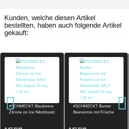
Kunden, welche diesen Artikel
bestellten, haben auch folgende Artikel
gekauft:
#SCHMECKT Blaubeere
#SCHMECKT Bunter
Zitrone on Ice Nikotinsalz
Beerenmix mit Frische
SALT NIC Liquid 20mg /
on Ice Nikotinsalz SALT
10ml
NIC Liquid 10mg / 10ml
8,87 EUR
8,87 EUR