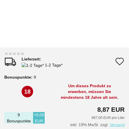
Lieferzeit:
A
1-2 Tage*
d
Bonuspunkte:
9
M
Um dieses Produkt zu
18
erwerben, müssen Sie
mindestens 18 Jahre alt sein.
8,87 EUR
9
≈0,09
887,00 EUR pro Liter
Bonuspunkte
EUR
inkl. 19% MwSt. zzgl.
Versand