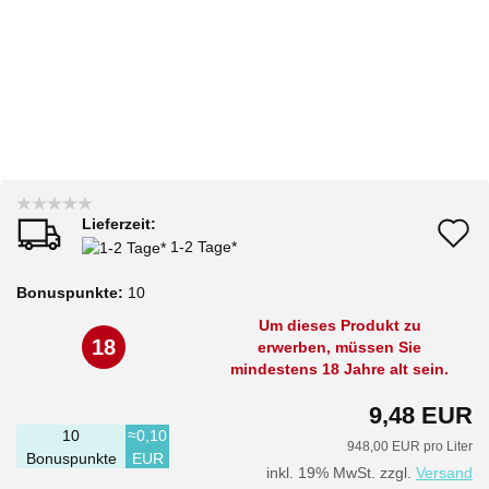
Lieferzeit:
A
1-2 Tage*
d
Bonuspunkte:
10
M
Um dieses Produkt zu
18
erwerben, müssen Sie
mindestens 18 Jahre alt sein.
9,48 EUR
10
≈0,10
948,00 EUR pro Liter
Bonuspunkte
EUR
inkl. 19% MwSt. zzgl.
Versand