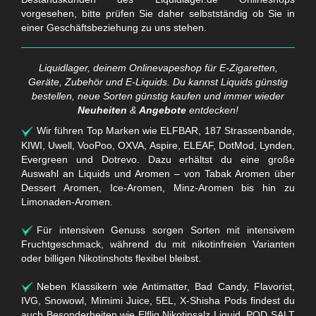
vorgesehen, bitte prüfen Sie daher selbstständig ob Sie in
einer Geschäftsbeziehung zu uns stehen.
Liquidlager, deinem Onlinevapeshop für E-Zigaretten,
Geräte, Zubehör und E-Liquids. Du kannst Liquids günstig
bestellen, neue Sorten günstig kaufen und immer wieder
Neuheiten
&
Angebote
entdecken!
Wir führen Top Marken wie ELFBAR, 187 Strassenbande,
KIWI, Uwell, VooPoo, OXVA, Aspire, ELEAF, DotMod, Lynden,
Evergreen und Dotrevo. Dazu erhältst du eine große
Auswahl an Liquids und Aromen – von Tabak Aromen über
Dessert Aromen, Ice-Aromen, Minz-Aromen bis hin zu
Limonaden-Aromen.
Für intensiven Genuss sorgen Sorten mit intensivem
Fruchtgeschmack, während du mit nikotinfreien Varianten
oder billigen Nikotinshots flexibel bleibst.
Neben Klassikern wie Antimatter, Bad Candy, Flavorist,
IVG, Snowowl, Mimimi Juice, 5EL, X-Shisha Pods findest du
auch Besonderheiten wie Elfliq Nikotinsalz Liquid, POD SALT