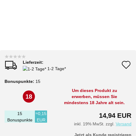
Lieferzeit:
A
1-2 Tage*
d
Bonuspunkte:
15
M
Um dieses Produkt zu
18
erwerben, müssen Sie
mindestens 18 Jahre alt sein.
15
≈0,15
14,94 EUR
Bonuspunkte
EUR
inkl. 19% MwSt. zzgl.
Versand
Jetzt als Kunde registrieren