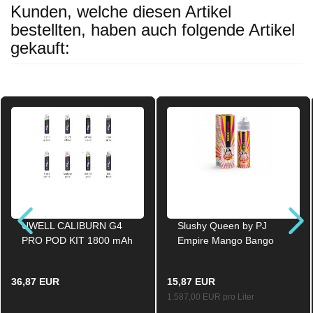
Kunden, welche diesen Artikel
bestellten, haben auch folgende Artikel
gekauft:
UWELL CALIBURN G4
Slushy Queen by PJ
PRO POD KIT 1800 mAh
Empire Mango Bango
POD System Starter Kit
Aroma Longfill 10ml /
Stripe-Black
60ml
36,87 EUR
15,87 EUR
1.587,00 EUR pro Liter