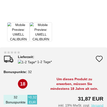
Lieferzeit:
A
1-2 Tage*
d
Bonuspunkte:
32
M
Um dieses Produkt zu
18
erwerben, müssen Sie
mindestens 18 Jahre alt sein.
32
≈0,32
31,87 EUR
Bonuspunkte
EUR
inkl. 19% MwSt. zzgl.
Versand