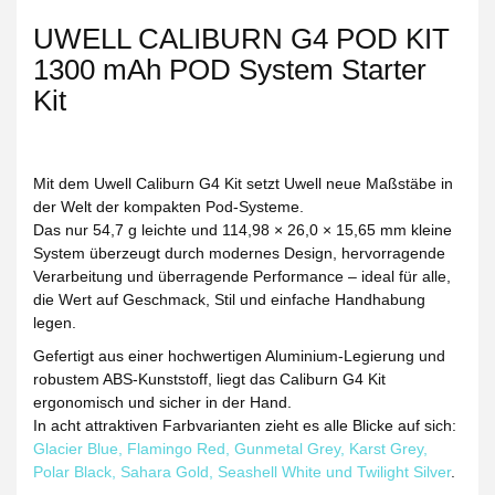
UWELL CALIBURN G4 POD KIT
1300 mAh POD System Starter
Kit
Mit dem
Uwell Caliburn G4 Kit
setzt Uwell neue Maßstäbe in
der Welt der kompakten Pod-Systeme.
Das nur
54,7 g leichte
und
114,98 × 26,0 × 15,65 mm
kleine
System überzeugt durch modernes Design, hervorragende
Verarbeitung und überragende Performance – ideal für alle,
die Wert auf Geschmack, Stil und einfache Handhabung
legen.
Gefertigt aus einer hochwertigen
Aluminium-Legierung
und
robustem
ABS-Kunststoff
, liegt das Caliburn G4 Kit
ergonomisch und sicher in der Hand.
In
acht attraktiven Farbvarianten
zieht es alle Blicke auf sich:
Glacier Blue, Flamingo Red, Gunmetal Grey, Karst Grey,
Polar Black, Sahara Gold, Seashell White
und
Twilight Silver
.