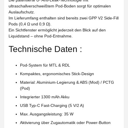
Die patentierte
U² Anti-Leak-Technologie
mit
ultraschallverschweißtem Pod-Boden sorgt für optimalen
Auslaufschutz.
Im Lieferumfang enthalten sind bereits
zwei GPP V2 Side-Fill
Pods
(0,4 Ω und 0,9 Ω).
Ein Sichtfenster ermöglicht jederzeit den Blick auf den
Liquidstand – ohne Pod-Entnahme.
Technische Daten :
Pod-System für MTL & RDL
Kompaktes, ergonomisches Stick-Design
Material: Aluminium-Legierung & ABS (Mod) / PCTG
(Pod)
Integrierter 1300 mAh Akku
USB Typ-C Fast-Charging (5 V/2 A)
Max. Ausgangsleistung: 35 W
Aktivierung über Zugautomatik oder Power-Button