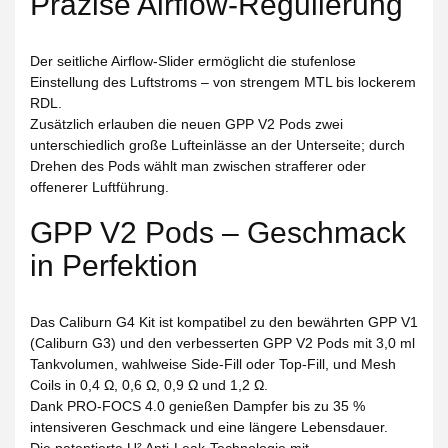
Präzise Airflow-Regulierung
Der seitliche
Airflow-Slider
ermöglicht die stufenlose
Einstellung des Luftstroms – von strengem MTL bis lockerem
RDL.
Zusätzlich erlauben die neuen
GPP V2 Pods
zwei
unterschiedlich große Lufteinlässe an der Unterseite; durch
Drehen des Pods wählt man zwischen strafferer oder
offenerer Luftführung.
GPP V2 Pods – Geschmack
in Perfektion
Das Caliburn G4 Kit ist kompatibel zu den bewährten
GPP V1
(Caliburn G3)
und den verbesserten
GPP V2 Pods
mit
3,0 ml
Tankvolumen
, wahlweise
Side-Fill oder Top-Fill
, und Mesh
Coils in
0,4 Ω, 0,6 Ω, 0,9 Ω und 1,2 Ω
.
Dank
PRO-FOCS 4.0
genießen Dampfer bis zu
35 %
intensiveren Geschmack
und eine längere Lebensdauer.