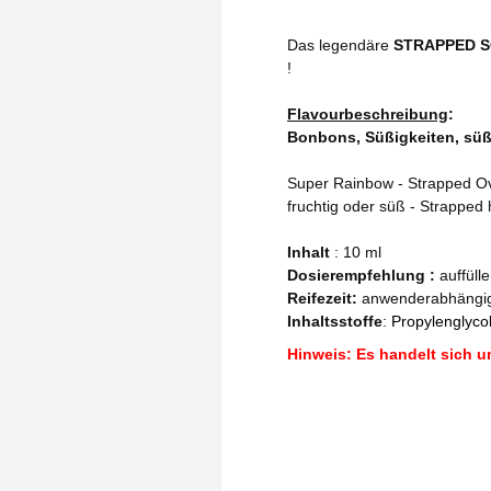
Das legendäre
STRAPPED SO
!
Flavourbeschreibung
:
Bonbons, Süßigkeiten, süß,
Super Rainbow - Strapped Ov
fruchtig oder süß - Strapped
Inhalt
: 10 ml
Dosierempfehlung :
auffüll
Reifezeit
:
anwenderabhängi
Inhaltsstoffe
:
Propylenglycol
Hinweis: Es handelt sich u