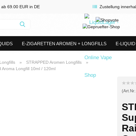
 ab 69.00 EUR in DE
Zustellung innerha
Suche...
QUIDS
E-ZIGARETTEN AROMEN + LONGFILLS
E-LIQUI
SHORTFILLS
VERDAMPFER & COILS
AKKUTRÄGER & S
ongfills
»
STRAPPED Aromen Longfills
»
roma Longfill 10ml / 120ml
(Art.Nr.
ST
Su
Ra