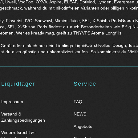
eschmack, während du mit nikotinfreien Varianten oder billigen Nikotins
Neben Kl
ice, 5EL, X-Shisha Pods findest du auch Besonderheiten wie Elfliq 
Aromen. Wer es kreativ mag, greift zu TNYVPS Aroma Longfills.
Ob stilvolles Design, lei
nst du alles günstig und unkompliziert kaufen. So kombinierst du Viel
Liquidlager
Service
Impressum
FAQ
Versand &
NEWS
Zahlungsbedingungen
Angebote
Widerrufsrecht & -