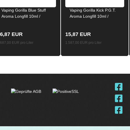
Vaping Gorilla Blue Stuff
Vaping Gorilla Kick P.G.T.
Aroma Longfill 10ml /
Aroma Longfill 10ml /
120ml
120ml
6,87 EUR
15,87 EUR
.687,00 EUR pro Liter
1.587,00 EUR pro Liter