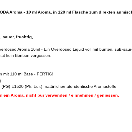
DA Aroma - 10 ml Aroma, in 120 ml Flasche zum direkten anmis
 sauer, fruchtig,
erdosed Aroma 10ml - Ein Overdosed Liquid voll mit bunten, süß-saur
 hat kein Bonbon vergessen.
en mit 110 ml Base - FERTIG!
g
 (PG) E1520 (Ph. Eur.), natürliche/naturidentische Aromastoffe
m ein Aroma, nicht pur verwenden / einnehmen / geniessen.