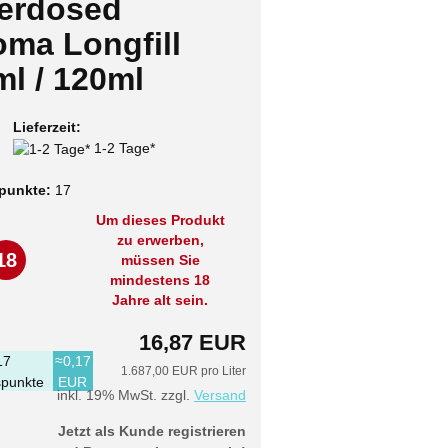
erdosed
oma Longfill
ml / 120ml
Lieferzeit:
1-2 Tage*
punkte:
17
Um dieses Produkt
zu erwerben,
18
müssen Sie
mindestens 18
Jahre alt sein.
16,87 EUR
17
≈0,17
1.687,00 EUR pro Liter
punkte
EUR
inkl. 19% MwSt. zzgl.
Versand
Jetzt als Kunde registrieren