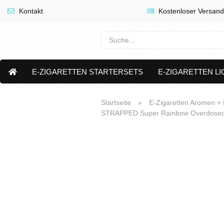
Kontakt
Kostenloser Versand
E-ZIGARETTEN STARTERSETS
E-ZIGARETTEN LI
E-LIQUID CAPS & NIKOTIN PODS
PREMIUM E LIQUIDS 
Startseite
»
E-Zigaretten Aromen + L
STRAPPED Super Rainbow Overdosed A
AKTUELLE ANGEBOTE