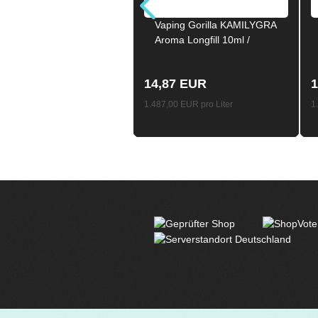
Vaping Gorilla KAMILYGRA
Aroma Longfill 10ml /
120ml
14,87 EUR
1
1.487,00 EUR pro Liter
1