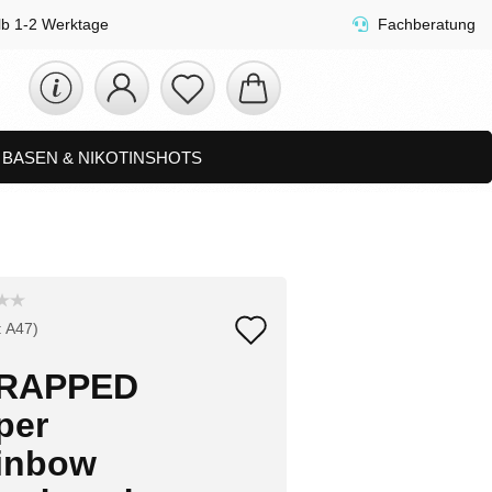
lb 1-2 Werktage
Fachberatung
D BASEN & NIKOTINSHOTS
ETS
ZUBEHÖR, SHISHA & SONSTIGES
FAQ
NEUHEITEN
Auf
:
A47
)
den
RAPPED
Merkzettel
per
inbow