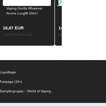
Vaping Gorilla Whatever
VAGRAND PAPACUJA
Aroma Longfill 10ml /
TWIST Aroma Longfill 20ml
120ml
/ 120ml
16,87 EUR
14,87 EUR
1.687,00 EUR pro Liter
743,50 EUR pro Liter
Liquidlager
Fanpage (18+)
Dampfergruppe – World of Vaping