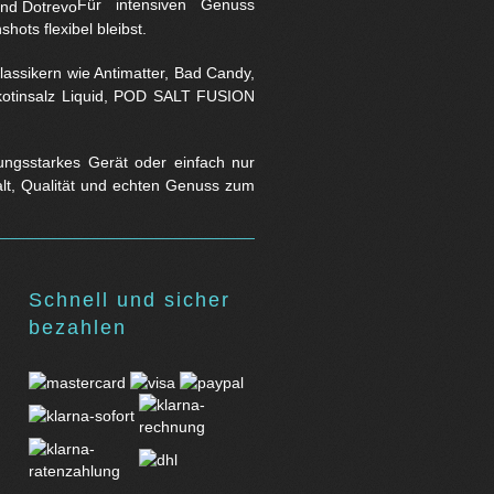
Für intensiven Genuss
hots flexibel bleibst.
assikern wie Antimatter, Bad Candy,
Nikotinsalz Liquid, POD SALT FUSION
stungsstarkes Gerät oder einfach nur
falt, Qualität und echten Genuss zum
Schnell und sicher
bezahlen