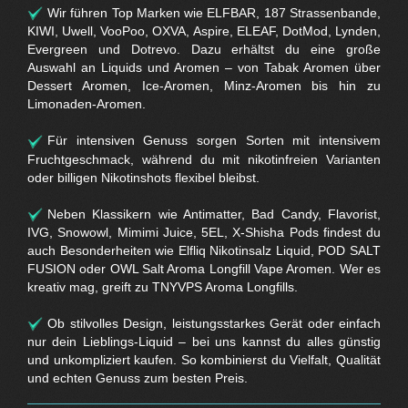
Wir führen Top Marken wie ELFBAR, 187 Strassenbande,
KIWI, Uwell, VooPoo, OXVA, Aspire, ELEAF, DotMod, Lynden,
Evergreen und Dotrevo. Dazu erhältst du eine große
Auswahl an Liquids und Aromen – von Tabak Aromen über
Dessert Aromen, Ice-Aromen, Minz-Aromen bis hin zu
Limonaden-Aromen.
Für intensiven Genuss sorgen Sorten mit intensivem
Fruchtgeschmack, während du mit nikotinfreien Varianten
oder billigen Nikotinshots flexibel bleibst.
Neben Klassikern wie Antimatter, Bad Candy, Flavorist,
IVG, Snowowl, Mimimi Juice, 5EL, X-Shisha Pods findest du
auch Besonderheiten wie Elfliq Nikotinsalz Liquid, POD SALT
FUSION oder OWL Salt Aroma Longfill Vape Aromen. Wer es
kreativ mag, greift zu TNYVPS Aroma Longfills.
Ob stilvolles Design, leistungsstarkes Gerät oder einfach
nur dein Lieblings-Liquid – bei uns kannst du alles günstig
und unkompliziert kaufen. So kombinierst du Vielfalt, Qualität
und echten Genuss zum besten Preis.