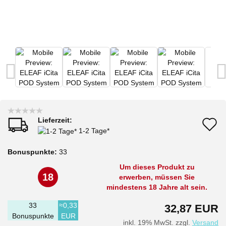
Lieferzeit:
A
1-2 Tage*
d
Bonuspunkte:
33
M
Um dieses Produkt zu
18
erwerben, müssen Sie
mindestens 18 Jahre alt sein.
33
≈0,33
32,87 EUR
Bonuspunkte
EUR
inkl. 19% MwSt. zzgl.
Versand