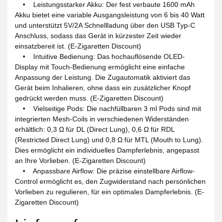
• Leistungsstarker Akku: Der fest verbaute 1600 mAh
Akku bietet eine variable Ausgangsleistung von 6 bis 40 Watt
und unterstützt 5V/2A Schnellladung über den USB Typ-C
Anschluss, sodass das Gerät in kürzester Zeit wieder
einsatzbereit ist. (E-Zigaretten Discount)
• Intuitive Bedienung: Das hochauflösende OLED-
Display mit Touch-Bedienung ermöglicht eine einfache
Anpassung der Leistung. Die Zugautomatik aktiviert das
Gerät beim Inhalieren, ohne dass ein zusätzlicher Knopf
gedrückt werden muss. (E-Zigaretten Discount)
• Vielseitige Pods: Die nachfüllbaren 3 ml Pods sind mit
integrierten Mesh-Coils in verschiedenen Widerständen
erhältlich: 0,3 Ω für DL (Direct Lung), 0,6 Ω für RDL
(Restricted Direct Lung) und 0,8 Ω für MTL (Mouth to Lung).
Dies ermöglicht ein individuelles Dampferlebnis, angepasst
an Ihre Vorlieben. (E-Zigaretten Discount)
• Anpassbare Airflow: Die präzise einstellbare Airflow-
Control ermöglicht es, den Zugwiderstand nach persönlichen
Vorlieben zu regulieren, für ein optimales Dampferlebnis. (E-
Zigaretten Discount)