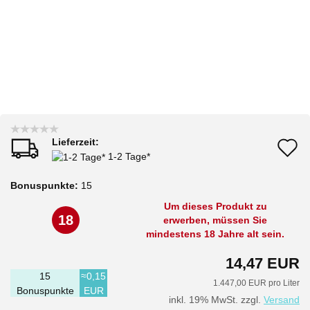
Lieferzeit:
A
1-2 Tage*
d
Bonuspunkte:
15
M
Um dieses Produkt zu
18
erwerben, müssen Sie
mindestens 18 Jahre alt sein.
14,47 EUR
15
≈0,15
1.447,00 EUR pro Liter
Bonuspunkte
EUR
inkl. 19% MwSt. zzgl.
Versand