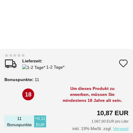
Lieferzeit:
A
1-2 Tage*
d
Bonuspunkte:
11
M
Um dieses Produkt zu
18
erwerben, müssen Sie
mindestens 18 Jahre alt sein.
10,87 EUR
11
≈0,11
1.087,00 EUR pro Liter
Bonuspunkte
EUR
inkl. 19% MwSt. zzgl.
Versand