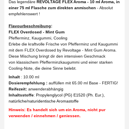
Das legendäre
REVOLTAGE FLEX Aroma - 10 ml Aroma, in
einer 75 ml Flasche zum direkten anmischen
- Absolut
empfehlenswert !
Flavourbeschreibung
:
FLEX Overdosed - Mint Gum
Pfefferminz, Kaugummi, Cooling
Erlebe die kraftvolle Frische von Pfefferminz und Kaugummi
mit dem FLEX Overdosed by Revoltage - Mint Gum Aroma.
Diese Mischung bringt dir den intensiven Geschmack
von klassischem Pfefferminzkaugummi und einer starken
Cooling-Note, die deine Sinne belebt.
Inhalt
: 10.00 ml
Dosierempfehlung :
auffüllen mit 65.00 ml Base - FERTIG!
Reifezeit
:
anwenderabhängig
Inhaltsstoffe
:
Propylenglycol (PG) E1520 (Ph. Eur.),
natürliche/naturidentische Aromastoffe
Hinweis: Es handelt sich um ein Aroma, nicht pur
verwenden / einnehmen / geniessen.