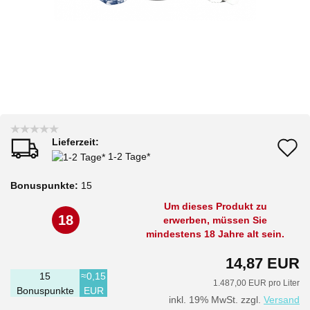
Lieferzeit:
A
1-2 Tage*
d
Bonuspunkte:
15
M
Um dieses Produkt zu
18
erwerben, müssen Sie
mindestens 18 Jahre alt sein.
14,87 EUR
15
≈0,15
1.487,00 EUR pro Liter
Bonuspunkte
EUR
inkl. 19% MwSt. zzgl.
Versand