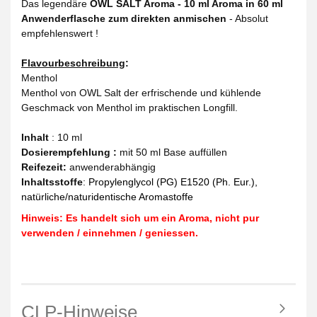
Das legendäre
OWL SALT Aroma - 10 ml Aroma in 60 ml
Anwenderflasche zum direkten anmischen
- Absolut
empfehlenswert !
Flavourbeschreibung
:
Menthol
Menthol von OWL Salt der erfrischende und kühlende
Geschmack von Menthol im praktischen Longfill.
Inhalt
: 10 ml
Dosierempfehlung :
mit 50 ml Base auffüllen
Reifezeit
:
anwenderabhängig
Inhaltsstoffe
:
Propylenglycol (PG) E1520 (Ph. Eur.),
natürliche/naturidentische Aromastoffe
Hinweis: Es handelt sich um ein Aroma, nicht pur
verwenden / einnehmen / geniessen.
CLP-Hinweise