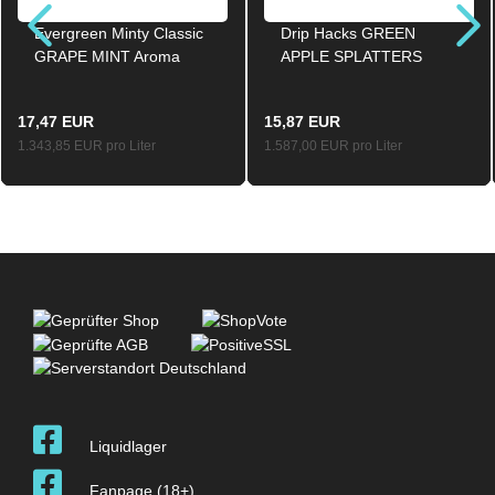
Evergreen Minty Classic
Drip Hacks GREEN
GRAPE MINT Aroma
APPLE SPLATTERS
Longfill 13ml / 120ml
Hack Shot Aroma Longfill
10ml / 120ml
17,47 EUR
15,87 EUR
1.343,85 EUR pro Liter
1.587,00 EUR pro Liter
Liquidlager
Fanpage (18+)