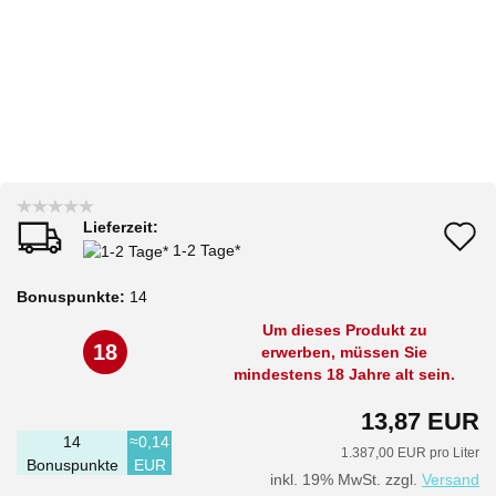
Lieferzeit:
A
1-2 Tage*
d
Bonuspunkte:
14
M
Um dieses Produkt zu
18
erwerben, müssen Sie
mindestens 18 Jahre alt sein.
13,87 EUR
14
≈0,14
1.387,00 EUR pro Liter
Bonuspunkte
EUR
inkl. 19% MwSt. zzgl.
Versand