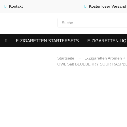
Kontakt
Kostenloser Versand
E-ZIGARETTEN STARTERSETS
E-ZIGARETTEN LIQ
E-LIQUID CAPS & NIKOTIN PODS
PREMIUM E LIQUIDS 
Startseite
»
E-Zigaretten Aromen + L
OWL Salt BLUEBERRY SOUR RASPBERR
AKTUELLE ANGEBOTE