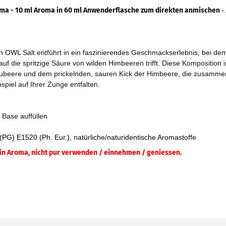
ma - 10 ml Aroma in 60 ml Anwenderflasche zum direkten anmischen
-
 OWL Salt entführt in ein faszinierendes Geschmackserlebnis, bei dem
f die spritzige Säure von wilden Himbeeren trifft. Diese Komposition i
laubeere und dem prickelnden, sauren Kick der Himbeere, die zusamm
piel auf Ihrer Zunge entfalten.
 Base auffüllen
(PG) E1520 (Ph. Eur.), natürliche/naturidentische Aromastoffe
ein Aroma, nicht pur verwenden / einnehmen / geniessen.