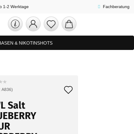
lb 1-2 Werktage
Fachberatung
 BASEN & NIKOTINSHOTS
ETS
ZUBEHÖR, SHISHA & SONSTIGES
FAQ
NEUHEITEN
Auf
:
A836
)
den
L Salt
Merkzettel
UEBERRY
UR