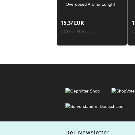
Overdosed Aroma Longfill
10ml / 120ml
15,37 EUR
1
1.537,00 EUR pro Liter
1
Der Newsletter