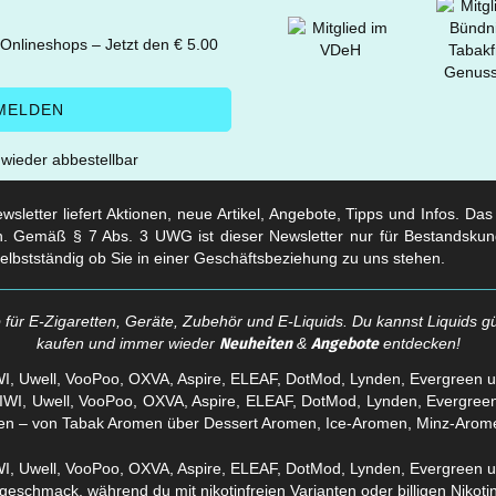
 Onlineshops – Jetzt den € 5.00
t wieder abbestellbar
sletter liefert Aktionen, neue Artikel, Angebote, Tipps und Infos. Da
. Gemäß § 7 Abs. 3 UWG ist dieser Newsletter nur für Bestandskun
selbstständig ob Sie in einer Geschäftsbeziehung zu uns stehen.
für E-Zigaretten, Geräte, Zubehör und E-Liquids. Du kannst Liquids gü
kaufen und immer wieder
Neuheiten
&
Angebote
entdecken!
WI, Uwell, VooPoo, OXVA, Aspire, ELEAF, DotMod, Lynden, Evergreen 
en – von Tabak Aromen über Dessert Aromen, Ice-Aromen, Minz-Arom
eschmack, während du mit nikotinfreien Varianten oder billigen Nikotins