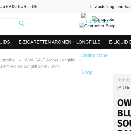
 ab 69.00 EUR in DE
Zustellung innerha
Suche...
UIDS
E-ZIGARETTEN AROMEN + LONGFILLS
E-LIQUID
SHORTFILLS
VERDAMPFER & COILS
AKKUTRÄGER & S
ongfills
»
OWL SALT Aroma Longfills
»
Y Aroma Longfill 10ml / 60ml
(Art.Nr.
OW
BL
SO