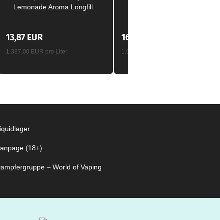
Lemonade Aroma Longfill
Aroma Longfill 10 ml / 120
10ml / 60ml
ml
13,87 EUR
16,47 EUR
1.387,00 EUR pro Liter
1.647,00 EUR pro Liter
iquidlager
anpage (18+)
ampfergruppe – World of Vaping