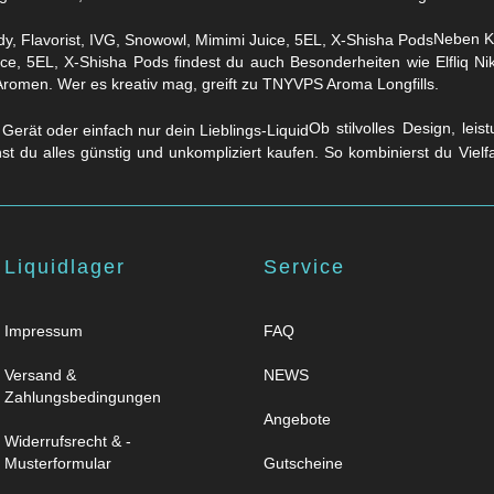
Neben Kl
ice, 5EL, X-Shisha Pods findest du auch Besonderheiten wie Elfliq 
Aromen. Wer es kreativ mag, greift zu TNYVPS Aroma Longfills.
Ob stilvolles Design, lei
nst du alles günstig und unkompliziert kaufen. So kombinierst du Viel
Liquidlager
Service
Impressum
FAQ
Versand &
NEWS
Zahlungsbedingungen
Angebote
Widerrufsrecht & -
Musterformular
Gutscheine