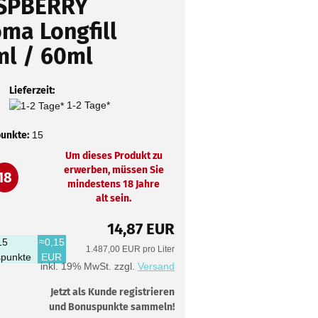
SPBERRY
ma Longfill
ml / 60ml
Lieferzeit:
1-2 Tage*
unkte:
15
Um dieses Produkt zu
erwerben, müssen Sie
18
mindestens 18 Jahre
alt sein.
14,87 EUR
15
≈0,15
1.487,00 EUR pro Liter
punkte
EUR
inkl. 19% MwSt. zzgl.
Versand
Jetzt als Kunde registrieren
und Bonuspunkte sammeln!