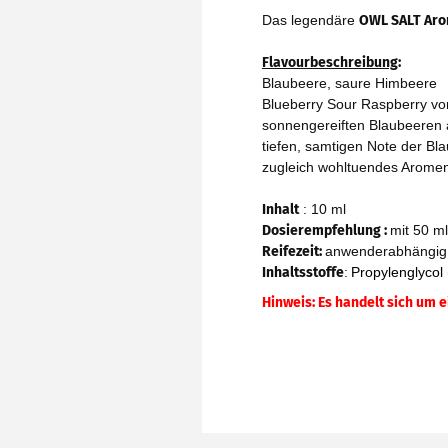
Das legendäre
OWL SALT Aro
Flavourbeschreibung
:
Blaubeere, saure Himbeere
Blueberry Sour Raspberry von
sonnengereiften Blaubeeren au
tiefen, samtigen Note der B
zugleich wohltuendes Aromens
Inhalt
: 10 ml
Dosierempfehlung :
mit 50 ml
Reifezeit
:
anwenderabhängig
Inhaltsstoffe
:
Propylenglycol 
Hinweis: Es handelt sich um 