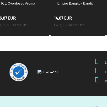
ICE Overdosed Aroma
Empire Bangkok Bandit
Longfill 10ml / 120ml
Aroma Longfill 10ml / 60ml
6,87 EUR
14,87 EUR
.687,00 EUR pro Liter
1.487,00 EUR pro Liter
L
F
D