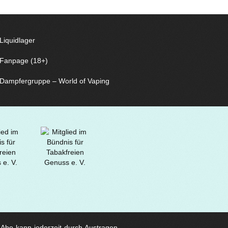
Liquidlager
Fanpage (18+)
Dampfergruppe – World of Vaping
s Abo kann jederzeit durch Austragen