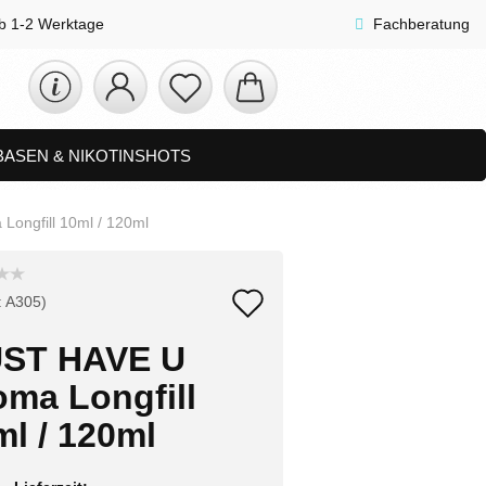
lb 1-2 Werktage
Fachberatung
 BASEN & NIKOTINSHOTS
ETS
ZUBEHÖR, SHISHA & SONSTIGES
ongfill 10ml / 120ml
FAQ
NEUHEITEN
Auf
:
A305
)
den
ST HAVE U
Merkzettel
oma Longfill
ml / 120ml