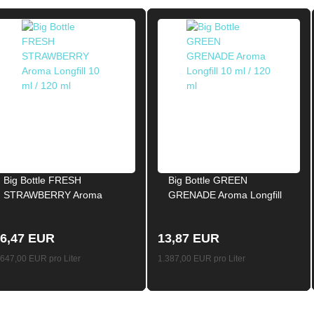
Big Bottle FRESH
Big Bottle GREEN
STRAWBERRY Aroma
GRENADE Aroma Longfill
Longfill 10ml / 120ml
10ml / 120ml
6,47 EUR
13,87 EUR
.647,00 EUR pro Liter
1.387,00 EUR pro Liter