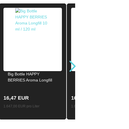
Big Bottle HAPPY
Big Bottle HAPPY FRUITS
BERRIES Aroma Longfill
Aroma Longfill 10ml /
10ml / 120ml
120ml
16,47 EUR
16,47 EUR
1.647,00 EUR pro Liter
1.647,00 EUR pro Liter