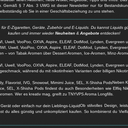
. Gemäß § 7 Abs. 3 UWG ist dieser Newsletter nur für Bestandskun
selbstständig ob Sie in einer Geschäftsbeziehung zu uns stehen.
für E-Zigaretten, Geräte, Zubehör und E-Liquids. Du kannst Liquids gü
kaufen und immer wieder
Neuheiten
&
Angebote
entdecken!
WI, Uwell, VooPoo, OXVA, Aspire, ELEAF, DotMod, Lynden, Evergreen 
en – von Tabak Aromen über Dessert Aromen, Ice-Aromen, Minz-Arom
eschmack, während du mit nikotinfreien Varianten oder billigen Nikotins
Neben Kl
ice, 5EL, X-Shisha Pods findest du auch Besonderheiten wie Elfliq 
Aromen. Wer es kreativ mag, greift zu TNYVPS Aroma Longfills.
Ob stilvolles Design, lei
nst du alles günstig und unkompliziert kaufen. So kombinierst du Viel