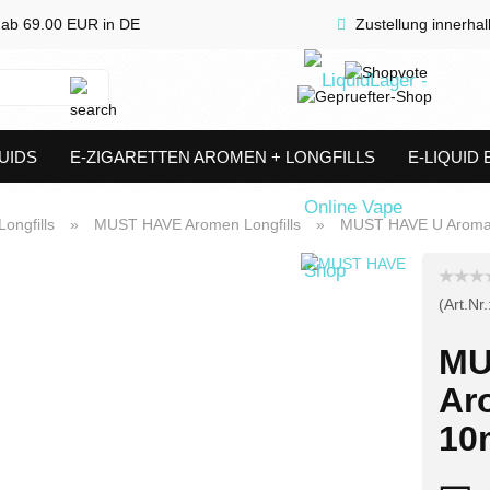
 ab 69.00 EUR in DE
Zustellung innerha
Suche...
UIDS
E-ZIGARETTEN AROMEN + LONGFILLS
E-LIQUID
SHORTFILLS
VERDAMPFER & COILS
AKKUTRÄGER & S
ongfills
»
MUST HAVE Aromen Longfills
»
MUST HAVE U Aroma L
(Art.Nr.
MU
Ar
10