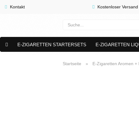
Kontakt
Kostenloser Versand
E-ZIGARETTEN STARTERSETS
E-ZIGARETTEN LIQ
E-LIQUID CAPS & NIKOTIN PODS
PREMIUM E LIQUIDS 
Startseite
»
E-Zigaretten Aromen + L
AKTUELLE ANGEBOTE