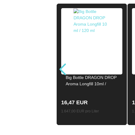
Big Bottle DRAGON DROP
Aroma Longfill 10ml /
120ml
16,47 EUR
1
1.647,00 EUR pro Liter
1