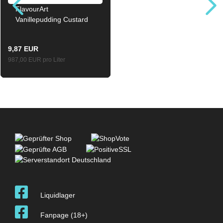
FlavourArt
Vanillepudding Custard
E-Zigaretten Aroma 10ml
9,87 EUR
987,00 EUR pro Liter
Liquidlager
Fanpage (18+)