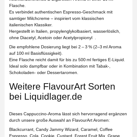
Flasche.
Es verbindet authentischen Espresso-Geschmack mit
samtiger Milchcreme – inspiriert vom klassischen
italienischen Klassiker.
Hergestellt in Italien, propylenglykolbasiert, wasserlöslich,
ohne Diacetyl, Acetoin oder Acetylpropionyl
.
Die empfohlene Dosierung liegt bei 2 – 3 % (2–3 ml Aroma
auf 100 ml Basisflüssigkeit).
Eine Flasche reicht damit für bis zu
500 ml fertiges E‑Liquid
.
Ideal solo dampfbar oder in Kombination mit Tabak-,
Schokoladen- oder Dessertaromen.
Weitere FlavourArt Sorten
bei Liquidlager.de
Dieses Cappuccino-Aroma lässt sich hervorragend ergänzen
durch unsere große Auswahl an FlavourArt Aromen:
Blackcurrant, Candy Jammy Wizard, Caramel, Coffee
Espresso, Cola, Cookie, Custard, Forest Fruit Mix, Grape