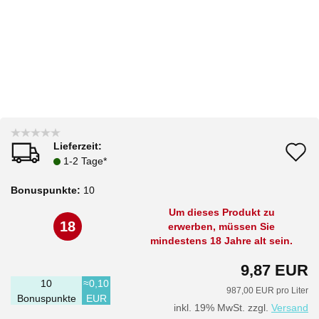
Lieferzeit:
A
1-2 Tage*
d
Bonuspunkte:
10
M
Um dieses Produkt zu
18
erwerben, müssen Sie
mindestens 18 Jahre alt sein.
9,87 EUR
10
≈0,10
987,00 EUR pro Liter
Bonuspunkte
EUR
inkl. 19% MwSt. zzgl.
Versand