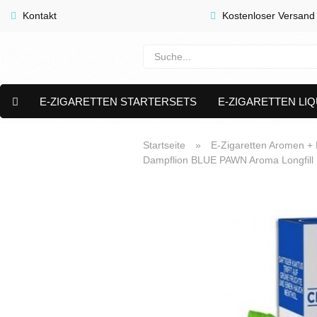
Kontakt
Kostenloser Versand
E-ZIGARETTEN STARTERSETS
E-ZIGARETTEN LIQ
E-LIQUID CAPS & NIKOTIN PODS
PREMIUM E LIQUIDS 
Startseite
»
E-Zigaretten Aromen + L
Dampflion BLUE PAWN Aroma Longfill 
AKTUELLE ANGEBOTE