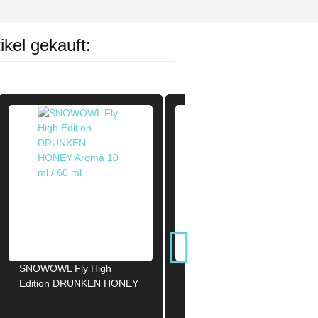
ikel gekauft:
SNOWOWL Fly High
OWL Salt BLUEBERRY
Edition DRUNKEN HONEY
Aroma Longfill 10ml / 60ml
Aroma 10ml / 60ml