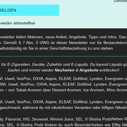
t wieder abbestellbar
sletter liefert Aktionen, neue Artikel, Angebote, Tipps und Infos. Da
. Gemäß § 7 Abs. 3 UWG ist dieser Newsletter nur für Bestandskun
selbstständig ob Sie in einer Geschäftsbeziehung zu uns stehen.
für E-Zigaretten, Geräte, Zubehör und E-Liquids. Du kannst Liquids gü
kaufen und immer wieder
Neuheiten
&
Angebote
entdecken!
WI, Uwell, VooPoo, OXVA, Aspire, ELEAF, DotMod, Lynden, Evergreen 
en – von Tabak Aromen über Dessert Aromen, Ice-Aromen, Minz-Arom
eschmack, während du mit nikotinfreien Varianten oder billigen Nikotins
Neben Kl
ice, 5EL, X-Shisha Pods findest du auch Besonderheiten wie Elfliq 