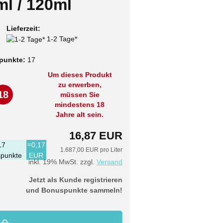
ml / 120ml
Lieferzeit:
1-2 Tage*
punkte:
17
Um dieses Produkt
zu erwerben,
18
müssen Sie
mindestens 18
Jahre alt sein.
16,87 EUR
17
≈0,17
1.687,00 EUR pro Liter
punkte
EUR
inkl. 19% MwSt. zzgl.
Versand
Jetzt als Kunde registrieren
und Bonuspunkte sammeln!