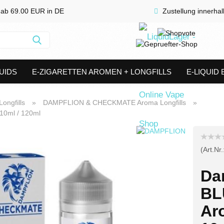
 ab 69.00 EUR in DE
Zustellung innerha
Suche...
UIDS
E-ZIGARETTEN AROMEN + LONGFILLS
E-LIQUID
SHORTFILLS
VERDAMPFER & COILS
AKKUTRÄGER & S
ongfills
»
DAMPFLION & CHECKMATE Aroma Longfills
»
10ml / 120ml
(Art.Nr.
Da
BL
Ar