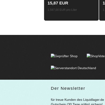
15,87 EUR
1
1.587,00 EUR pro Liter
1
Der Newsletter
für treue Kunden des Liquidlager.de
Gutschein (30 Tage gültig) sichern!