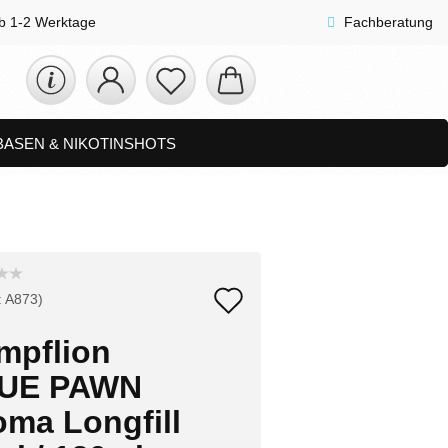
lb 1-2 Werktage
Fachberatung
 BASEN & NIKOTINSHOTS
ETS
ZUBEHÖR, SHISHA & SONSTIGES
FAQ
NEUHEITEN
Auf
:
A873
)
den
mpflion
Merkzettel
UE PAWN
oma Longfill