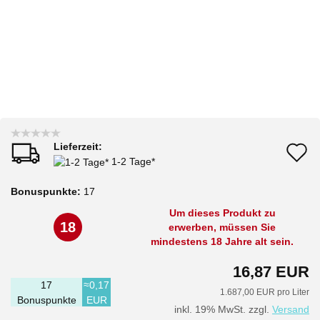
Lieferzeit:
A
1-2 Tage*
d
Bonuspunkte:
17
M
Um dieses Produkt zu
18
erwerben, müssen Sie
mindestens 18 Jahre alt sein.
16,87 EUR
17
≈0,17
1.687,00 EUR pro Liter
Bonuspunkte
EUR
inkl. 19% MwSt. zzgl.
Versand