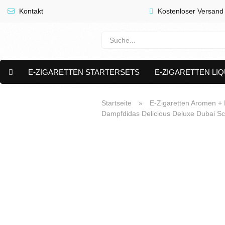
Kontakt
Kostenloser Versand
E-ZIGARETTEN STARTERSETS
E-ZIGARETTEN LIQ
E-LIQUID CAPS & NIKOTIN PODS
PREMIUM E LIQUIDS 
Startseite
»
E-Zigaretten Aromen + L
Dampfdidas Delicious Deluxe Dubai Sc
AKTUELLE ANGEBOTE