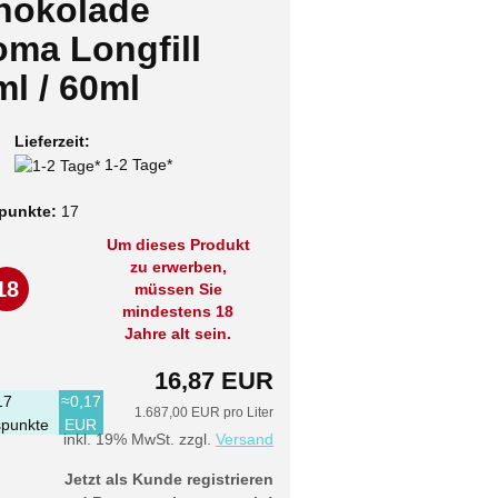
hokolade
oma Longfill
l / 60ml
Lieferzeit:
1-2 Tage*
punkte:
17
Um dieses Produkt
zu erwerben,
18
müssen Sie
mindestens 18
Jahre alt sein.
16,87 EUR
17
≈0,17
1.687,00 EUR pro Liter
punkte
EUR
inkl. 19% MwSt. zzgl.
Versand
Jetzt als Kunde registrieren