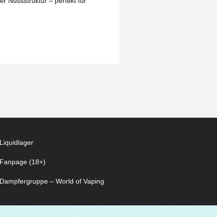
 Nussstruktur – perfekt für
Liquidlager
Fanpage (18+)
Dampfergruppe – World of Vaping