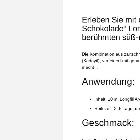
Erleben Sie mi
Schokolade“ Lon
berühmten süß‑n
Die Kombination aus zartsch
(Kadayif), verfeinert mit ge
macht
.
Anwendung:
Inhalt:
10 ml Longfill A
Reifezeit:
3–5 Tage
, u
Geschmack: