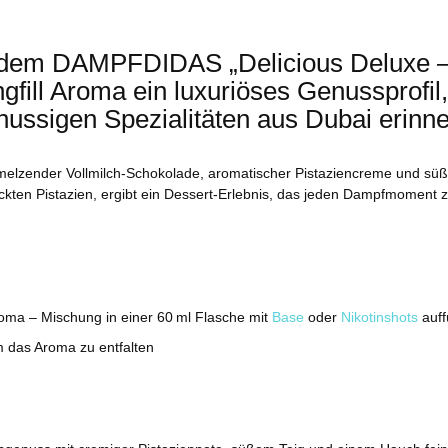
t dem
DAMPFDIDAS „Delicious Deluxe –
gfill Aroma
ein luxuriöses Genussprofil,
ussigen Spezialitäten aus Dubai erinne
melzender Vollmilch‑Schokolade, aromatischer Pistaziencreme und sü
hackten Pistazien, ergibt ein Dessert‑Erlebnis, das jeden Dampfmoment 
roma
– Mischung in einer 60 ml Flasche mit
Base
oder
Nikotinshots
auff
m das Aroma zu entfalten