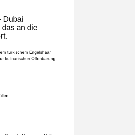
 Dubai
 das an die
rt.
ßem türkischem Engelshaar
zur kulinarischen Offenbarung
üllen