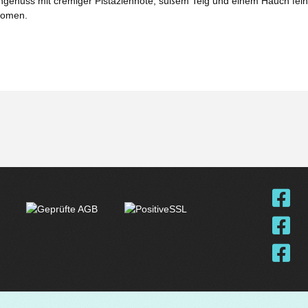
genuss mit cremiger Pistaziennote, süßem Teig und einem Hauch feiner
romen.