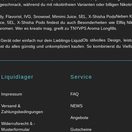
eschmack, während du mit nikotinfreien Varianten oder billigen Nikotins
Neben Kl
ice, 5EL, X-Shisha Pods findest du auch Besonderheiten wie Elfliq 
Aromen. Wer es kreativ mag, greift zu TNYVPS Aroma Longfills.
Ob stilvolles Design, lei
nst du alles günstig und unkompliziert kaufen. So kombinierst du Viel
Liquidlager
Service
Impressum
FAQ
Versand &
NEWS
Zahlungsbedingungen
Angebote
Widerrufsrecht & -
Musterformular
Gutscheine