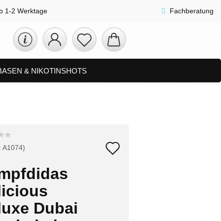
lb 1-2 Werktage
Fachberatung
 BASEN & NIKOTINSHOTS
ETS
ZUBEHÖR, SHISHA & SONSTIGES
FAQ
NEUHEITEN
Auf
:
A1074
)
den
mpfdidas
Merkzettel
licious
luxe Dubai