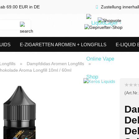
 ab 69.00 EUR in DE
Zustellung innerha
Suche...
UIDS
E-ZIGARETTEN AROMEN + LONGFILLS
E-LIQUID
SHORTFILLS
VERDAMPFER & COILS
AKKUTRÄGER & S
ongfills
»
Dampfdidas Aromen Longfills
»
hokolade Aroma Longfill 10ml / 60ml
(Art.Nr.
Da
De
De