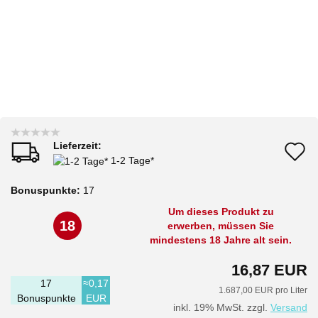
Lieferzeit:
A
1-2 Tage*
d
Bonuspunkte:
17
M
Um dieses Produkt zu
18
erwerben, müssen Sie
mindestens 18 Jahre alt sein.
16,87 EUR
17
≈0,17
1.687,00 EUR pro Liter
Bonuspunkte
EUR
inkl. 19% MwSt. zzgl.
Versand