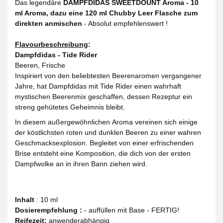
Das legendäre
DAMPFDIDAS SWEETDOUNT Aroma - 10
ml Aroma, dazu eine 120 ml Chubby Leer Flasche zum
direkten anmischen
- Absolut empfehlenswert !
Flavourbeschreibung
:
Dampfdidas - Tide Rider
Beeren, Frische
Inspiriert von den beliebtesten Beerenaromen vergangener
Jahre, hat Dampfdidas mit Tide Rider einen wahrhaft
mystischen Beerenmix geschaffen, dessen Rezeptur ein
streng gehütetes Geheimnis bleibt.
In diesem außergewöhnlichen Aroma vereinen sich einige
der köstlichsten roten und dunklen Beeren zu einer wahren
Geschmacksexplosion. Begleitet von einer erfrischenden
Brise entsteht eine Komposition, die dich von der ersten
Dampfwolke an in ihren Bann ziehen wird.
Inhalt
: 10 ml
Dosierempfehlung :
- auffüllen mit Base - FERTIG!
Reifezeit
:
anwenderabhängig