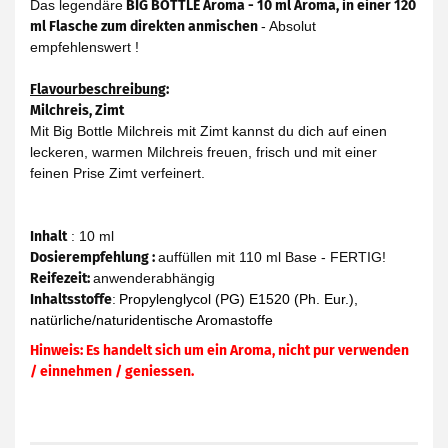
Das legendäre
BIG BOTTLE Aroma - 10 ml Aroma, in einer 120
ml Flasche zum direkten anmischen
- Absolut
empfehlenswert !
Flavourbeschreibung
:
Milchreis, Zimt
Mit Big Bottle Milchreis mit Zimt kannst du dich auf einen
leckeren, warmen Milchreis freuen, frisch und mit einer
feinen Prise Zimt verfeinert.
Inhalt
: 10 ml
Dosierempfehlung :
auffüllen mit 110 ml Base - FERTIG!
Reifezeit
:
anwenderabhängig
Inhaltsstoffe
:
Propylenglycol (PG) E1520 (Ph. Eur.),
natürliche/naturidentische Aromastoffe
Hinweis: Es handelt sich um ein Aroma, nicht pur verwenden
/ einnehmen / geniessen.