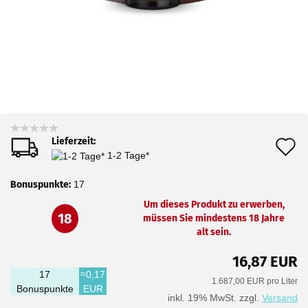
Lieferzeit:
A
1-2 Tage*
d
Bonuspunkte:
17
M
Um dieses Produkt zu erwerben,
18
müssen Sie mindestens 18 Jahre
alt sein.
16,87 EUR
17
≈0,17
1.687,00 EUR pro Liter
Bonuspunkte
EUR
inkl. 19% MwSt. zzgl.
Versand