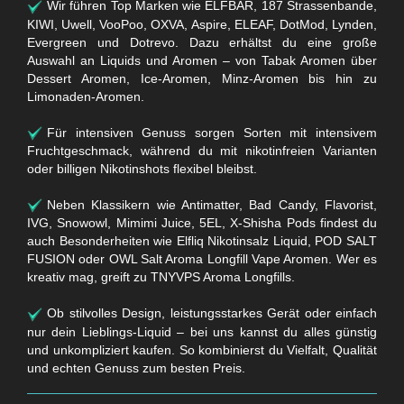
Wir führen Top Marken wie ELFBAR, 187 Strassenbande,
KIWI, Uwell, VooPoo, OXVA, Aspire, ELEAF, DotMod, Lynden,
Evergreen und Dotrevo. Dazu erhältst du eine große
Auswahl an Liquids und Aromen – von Tabak Aromen über
Dessert Aromen, Ice-Aromen, Minz-Aromen bis hin zu
Limonaden-Aromen.
Für intensiven Genuss sorgen Sorten mit intensivem
Fruchtgeschmack, während du mit nikotinfreien Varianten
oder billigen Nikotinshots flexibel bleibst.
Neben Klassikern wie Antimatter, Bad Candy, Flavorist,
IVG, Snowowl, Mimimi Juice, 5EL, X-Shisha Pods findest du
auch Besonderheiten wie Elfliq Nikotinsalz Liquid, POD SALT
FUSION oder OWL Salt Aroma Longfill Vape Aromen. Wer es
kreativ mag, greift zu TNYVPS Aroma Longfills.
Ob stilvolles Design, leistungsstarkes Gerät oder einfach
nur dein Lieblings-Liquid – bei uns kannst du alles günstig
und unkompliziert kaufen. So kombinierst du Vielfalt, Qualität
und echten Genuss zum besten Preis.