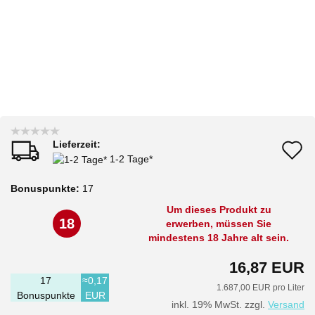
Lieferzeit:
A
1-2 Tage*
d
Bonuspunkte:
17
M
Um dieses Produkt zu
18
erwerben, müssen Sie
mindestens 18 Jahre alt sein.
16,87 EUR
17
≈0,17
1.687,00 EUR pro Liter
Bonuspunkte
EUR
inkl. 19% MwSt. zzgl.
Versand