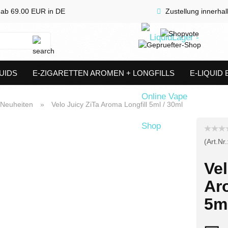
 ab 69.00 EUR in DE
Zustellung innerha
Suche...
UIDS
E-ZIGARETTEN AROMEN + LONGFILLS
E-LIQUID
SHORTFILLS
VERDAMPFER & COILS
AKKUTRÄGER & S
Neuheiten
»
Velo Juicy ZiTa Aroma Longfill 5ml / 30ml
(Art.Nr.
Vel
Ar
5ml