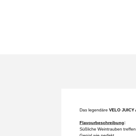
Das legendäre
VELO JUICY A
Flavourbeschreibung
:
Süßliche Weintrauben treffe
Genial wie perfekt.