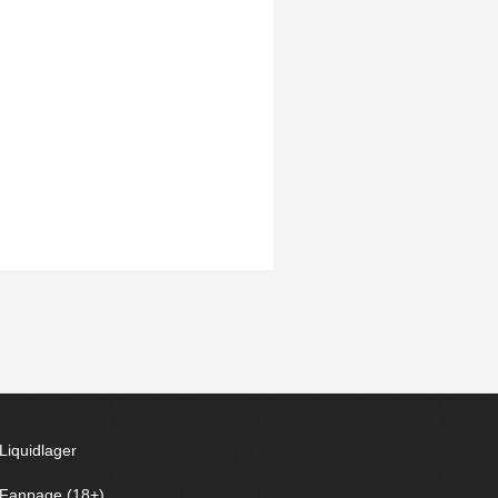
Liquidlager
Fanpage (18+)