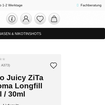
lb 1-2 Werktage
Fachberatung
 BASEN & NIKOTINSHOTS
ETS
ZUBEHÖR, SHISHA & SONSTIGES
FAQ
NEUHEITEN
Auf
:
A373
)
den
o Juicy ZiTa
Merkzettel
oma Longfill
 / 30ml