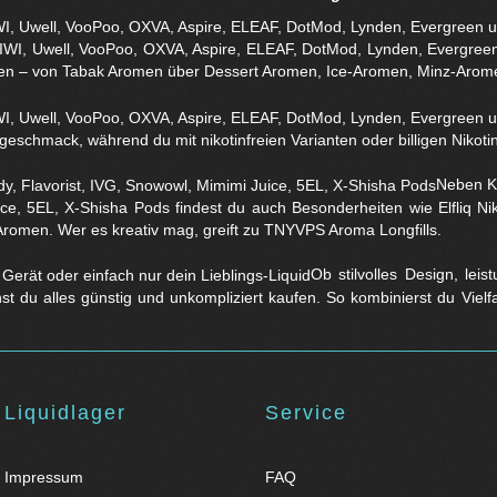
WI, Uwell, VooPoo, OXVA, Aspire, ELEAF, DotMod, Lynden, Evergreen 
en – von Tabak Aromen über Dessert Aromen, Ice-Aromen, Minz-Arom
eschmack, während du mit nikotinfreien Varianten oder billigen Nikotins
Neben Kl
ice, 5EL, X-Shisha Pods findest du auch Besonderheiten wie Elfliq 
Aromen. Wer es kreativ mag, greift zu TNYVPS Aroma Longfills.
Ob stilvolles Design, lei
nst du alles günstig und unkompliziert kaufen. So kombinierst du Viel
Liquidlager
Service
Impressum
FAQ