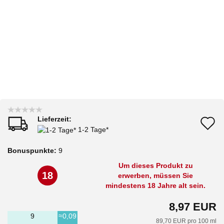
Lieferzeit:
A
1-2 Tage*
d
Bonuspunkte:
9
M
Um dieses Produkt zu
18
erwerben, müssen Sie
mindestens 18 Jahre alt sein.
8,97 EUR
9
≈0,09
89,70 EUR pro 100 ml