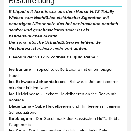
Beschreibung
E-Liquid mit Nikotinsalz aus dem Hause VLTZ Totally
Wicked zum Nachfüllen elektrischer Zigaretten mit
neuartigem Nikotinsalz, das bei der Inhalation deutlich
sanfter und geschmacksneutraler ist als
handelsübliches Nikotin.
Die sonst übliche Schärfe/Bitterkeit fehlen, der
Hustenreiz ist nahezu nicht vorhanden.
Flavours der VLTZ Nikotinsalz Liquid Reihe :
Ice Banane
- Tropische, süße Banane mit einem eisigen
Hauch.
Ice Schwarze Johannisbeere
- Schwarze Johannisbeeren
mit einer kühlen Note.
Ice Heidelbeere
- Leckere Heidelbeeren on the Rocks mit
Koolada
Blaue Limo
- Süße Heidelbeeren und Himbeeren mit einem
Schuss Zitrone.
Bubblegum
- Der Geschmack des klassischen Hu**a Bubba
Kaugummis.
Ice Cola
- Der Name spricht für sich…eine kalte Cola