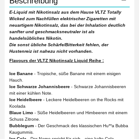
Beschreibung
E-Liquid mit Nikotinsalz aus dem Hause VLTZ Totally
Wicked zum Nachfüllen elektrischer Zigaretten mit
neuartigem Nikotinsalz, das bei der Inhalation deutlich
sanfter und geschmacksneutraler ist als
handelsübliches Nikotin.
Die sonst übliche Schärfe/Bitterkeit fehlen, der
Hustenreiz ist nahezu nicht vorhanden.
Flavours der VLTZ Nikotinsalz Liquid Reihe :
Ice Banane
- Tropische, süße Banane mit einem eisigen
Hauch.
Ice Schwarze Johannisbeere
- Schwarze Johannisbeeren
mit einer kühlen Note.
Ice Heidelbeere
- Leckere Heidelbeeren on the Rocks mit
Koolada
Blaue Limo
- Süße Heidelbeeren und Himbeeren mit einem
Schuss Zitrone.
Bubblegum
- Der Geschmack des klassischen Hu**a Bubba
Kaugummis.
Ice Cola
- Der Name spricht für sich…eine kalte Cola