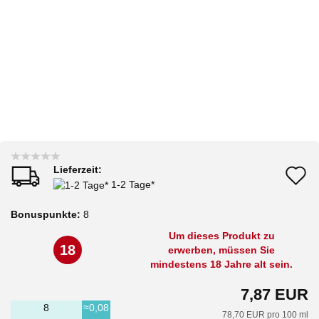
Lieferzeit:
A
1-2 Tage*
d
Bonuspunkte:
8
M
Um dieses Produkt zu
18
erwerben, müssen Sie
mindestens 18 Jahre alt sein.
7,87 EUR
8
≈0,08
78,70 EUR pro 100 ml