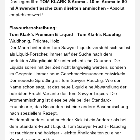
Das legendäre
TOM KLARK`S Aroma - 10 ml Aroma in 60
ml Anwenderflasche zum direkten anmischen
- Absolut
empfehlenswert !
Flavourbeschreibung
:
Tom Klark's Premium E-Liquid - Tom Klark's Rauchig
Waldhonig, Früchte, Holz
Der Mann hinter den Tom Sawyer Liquids versteht sich selbst
als Liquid-Forscher, immer auf der Suche nach dem
perfekten Alltagsliquid für unterschiedliche Gaumen. Die
Liquids sollen mit der Zeit nicht langweilig werden, sondern
im Gegenteil immer neue Geschmacksnuancen entwickeln.
Der neueste Sprößling ist Tom Sawyer Rauchig. Wie der
Name schon sagt, ist das neue Liquid eine Abwandlung der
beliebten Frucht Variante der Tom Sawyer Liquids. Die
Aromenmischung ist dieselbe wie bei der Standard-
Fruchtsorte, das Besondere ist eine andere Basenmischung
nach speziellem Rezept.
Es dampft anders; und auch der Kick ist ein Anderer als bei
dem Standard-Frucht Liquid. Tom Sawyer Frucht - Rauchig
ist rauchiger und holziger - leichte Ähnlichkeiten zu einer
Zigarette sind merkbar.