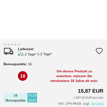
Lieferzeit:
A
1-2 Tage*
d
Bonuspunkte:
16
M
Um dieses Produkt zu
18
erwerben, müssen Sie
mindestens 18 Jahre alt sein.
15,87 EUR
16
≈0,16
1.587,00 EUR pro Liter
Bonuspunkte
EUR
inkl. 19% MwSt. zzgl.
Versand