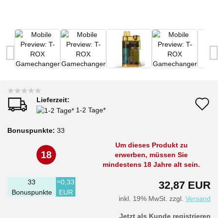
Lieferzeit:
A
1-2 Tage*
d
Bonuspunkte:
33
M
Um dieses Produkt zu
18
erwerben, müssen Sie
mindestens 18 Jahre alt sein.
33
≈0,33
32,87 EUR
Bonuspunkte
EUR
inkl. 19% MwSt. zzgl.
Versand
Jetzt als Kunde registrieren