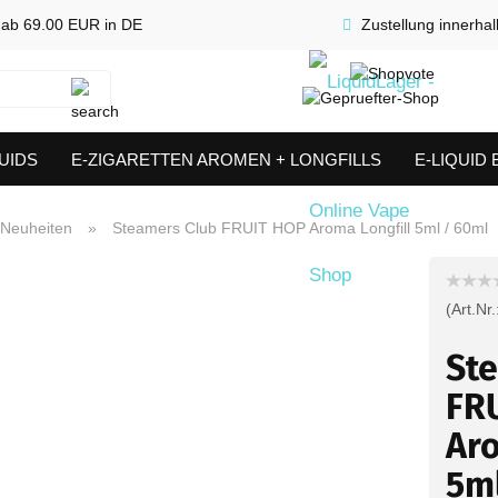
 ab 69.00 EUR in DE
Zustellung innerha
Suche...
UIDS
E-ZIGARETTEN AROMEN + LONGFILLS
E-LIQUID
SHORTFILLS
VERDAMPFER & COILS
AKKUTRÄGER & S
Neuheiten
»
Steamers Club FRUIT HOP Aroma Longfill 5ml / 60ml
(Art.Nr.
St
FR
Aro
5m