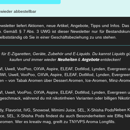
t wieder abbestellbar
sletter liefert Aktionen, neue Artikel, Angebote, Tipps und Infos. Da
. Gemäß § 7 Abs. 3 UWG ist dieser Newsletter nur für Bestandskun
selbstständig ob Sie in einer Geschäftsbeziehung zu uns stehen.
für E-Zigaretten, Geräte, Zubehör und E-Liquids. Du kannst Liquids gü
kaufen und immer wieder
Neuheiten
&
Angebote
entdecken!
WI, Uwell, VooPoo, OXVA, Aspire, ELEAF, DotMod, Lynden, Evergreen 
en – von Tabak Aromen über Dessert Aromen, Ice-Aromen, Minz-Arom
eschmack, während du mit nikotinfreien Varianten oder billigen Nikotins
Neben Kl
ice, 5EL, X-Shisha Pods findest du auch Besonderheiten wie Elfliq 
Aromen. Wer es kreativ mag, greift zu TNYVPS Aroma Longfills.