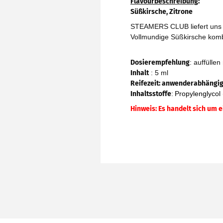
Flavourbeschreibung
:
Süßkirsche, Zitrone
STEAMERS CLUB liefert uns m
Vollmundige Süßkirsche komb
Dosierempfehlung
: auffülle
Inhalt
: 5 ml
Reifezeit
: anwenderabhängi
Inhaltsstoffe
:
Propylenglycol 
Hinweis: Es handelt sich um 