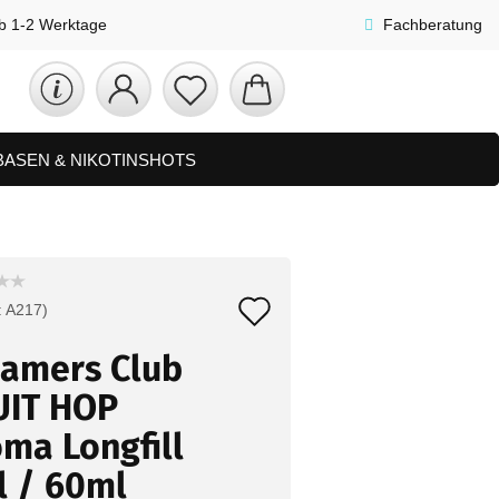
lb 1-2 Werktage
Fachberatung
 BASEN & NIKOTINSHOTS
ETS
ZUBEHÖR, SHISHA & SONSTIGES
FAQ
NEUHEITEN
Auf
:
A217
)
den
eamers Club
Merkzettel
UIT HOP
ma Longfill
l / 60ml