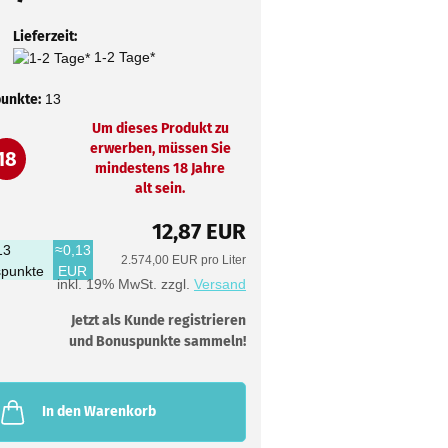
Lieferzeit:
1-2 Tage*
unkte:
13
Um dieses Produkt zu
erwerben, müssen Sie
18
mindestens 18 Jahre
alt sein.
12,87 EUR
13
≈0,13
2.574,00 EUR pro Liter
punkte
EUR
inkl. 19% MwSt. zzgl.
Versand
Jetzt als Kunde registrieren
und Bonuspunkte sammeln!
In den Warenkorb