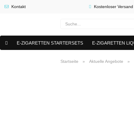
Kontakt
Kostenloser Versand
E-ZIGARETTEN STARTERSETS
E-ZIGARETTEN LIQ
E-LIQUID CAPS & NIKOTIN PODS
PREMIUM E LIQUIDS 
Startseite
»
Aktuelle Angebote
»
AKTUELLE ANGEBOTE