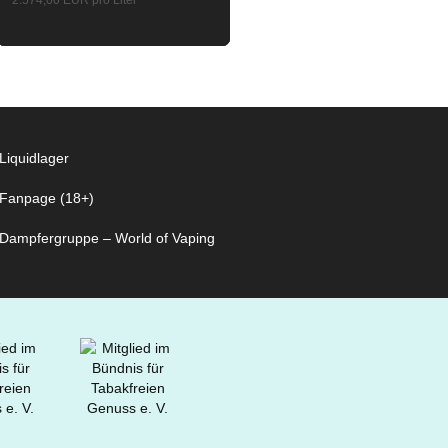
2.574,00 EUR pro Liter
Liquidlager
Fanpage (18+)
Dampfergruppe – World of Vaping