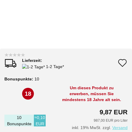
Lieferzeit:
A
1-2 Tage*
d
Bonuspunkte:
10
M
Um dieses Produkt zu
18
erwerben, müssen Sie
mindestens 18 Jahre alt sein.
9,87 EUR
10
≈0,10
987,00 EUR pro Liter
Bonuspunkte
EUR
inkl. 19% MwSt. zzgl.
Versand