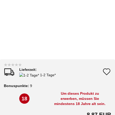
Lieferzeit:
A
1-2 Tage*
d
Bonuspunkte:
9
M
Um dieses Produkt zu
18
erwerben, müssen Sie
mindestens 18 Jahre alt sein.
8,87 EUR