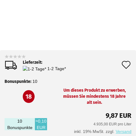
Lieferzeit:
A
1-2 Tage*
d
Bonuspunkte:
10
M
Um dieses Produkt zu erwerben,
18
müssen Sie mindestens 18 Jahre
alt sein.
9,87 EUR
10
≈0,10
4.935,00 EUR pro Liter
Bonuspunkte
EUR
inkl. 19% MwSt. zzgl.
Versand