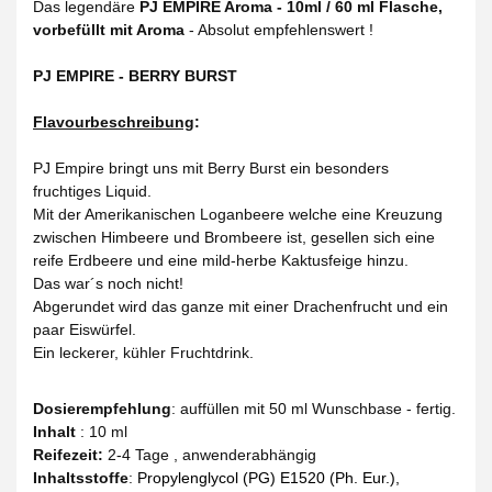
Das legendäre
PJ EMPIRE Aroma - 10ml / 60 ml Flasche,
vorbefüllt mit Aroma
- Absolut empfehlenswert !
PJ EMPIRE - BERRY BURST
Flavourbeschreibung
:
PJ Empire bringt uns mit Berry Burst ein besonders
fruchtiges Liquid.
Mit der Amerikanischen Loganbeere welche eine Kreuzung
zwischen Himbeere und Brombeere ist, gesellen sich eine
reife Erdbeere und eine mild-herbe Kaktusfeige hinzu.
Das war´s noch nicht!
Abgerundet wird das ganze mit einer Drachenfrucht und ein
paar Eiswürfel.
Ein leckerer, kühler Fruchtdrink.
Dosierempfehlung
: auffüllen mit 50 ml Wunschbase - fertig.
Inhalt
: 10 ml
Reifezeit
:
2-4 Tage , anwenderabhängig
Inhaltsstoffe
:
Propylenglycol (PG) E1520 (Ph. Eur.),