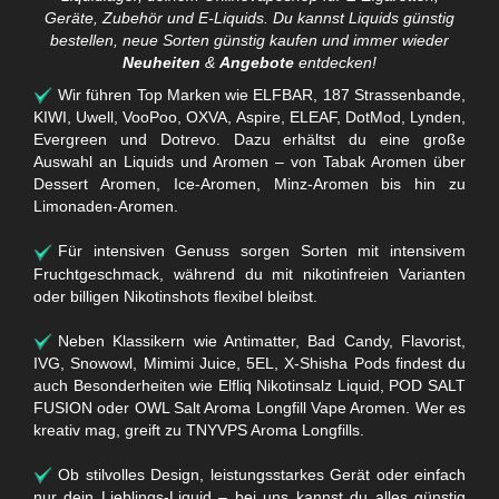
Geräte, Zubehör und E-Liquids. Du kannst Liquids günstig
bestellen, neue Sorten günstig kaufen und immer wieder
Neuheiten
&
Angebote
entdecken!
Wir führen Top Marken wie ELFBAR, 187 Strassenbande,
KIWI, Uwell, VooPoo, OXVA, Aspire, ELEAF, DotMod, Lynden,
Evergreen und Dotrevo. Dazu erhältst du eine große
Auswahl an Liquids und Aromen – von Tabak Aromen über
Dessert Aromen, Ice-Aromen, Minz-Aromen bis hin zu
Limonaden-Aromen.
Für intensiven Genuss sorgen Sorten mit intensivem
Fruchtgeschmack, während du mit nikotinfreien Varianten
oder billigen Nikotinshots flexibel bleibst.
Neben Klassikern wie Antimatter, Bad Candy, Flavorist,
IVG, Snowowl, Mimimi Juice, 5EL, X-Shisha Pods findest du
auch Besonderheiten wie Elfliq Nikotinsalz Liquid, POD SALT
FUSION oder OWL Salt Aroma Longfill Vape Aromen. Wer es
kreativ mag, greift zu TNYVPS Aroma Longfills.
Ob stilvolles Design, leistungsstarkes Gerät oder einfach
nur dein Lieblings-Liquid – bei uns kannst du alles günstig