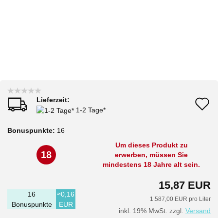
Lieferzeit:
A
1-2 Tage*
d
Bonuspunkte:
16
M
Um dieses Produkt zu
18
erwerben, müssen Sie
mindestens 18 Jahre alt sein.
15,87 EUR
16
≈0,16
1.587,00 EUR pro Liter
Bonuspunkte
EUR
inkl. 19% MwSt. zzgl.
Versand