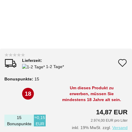
Lieferzeit:
A
1-2 Tage*
d
Bonuspunkte:
15
M
Um dieses Produkt zu
18
erwerben, müssen Sie
mindestens 18 Jahre alt sein.
14,87 EUR
15
≈0,15
2.974,00 EUR pro Liter
Bonuspunkte
EUR
inkl. 19% MwSt. zzgl.
Versand