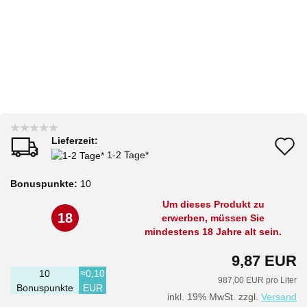
Lieferzeit:
A
1-2 Tage*
d
Bonuspunkte:
10
M
Um dieses Produkt zu
18
erwerben, müssen Sie
mindestens 18 Jahre alt sein.
9,87 EUR
10
≈0,10
987,00 EUR pro Liter
Bonuspunkte
EUR
inkl. 19% MwSt. zzgl.
Versand