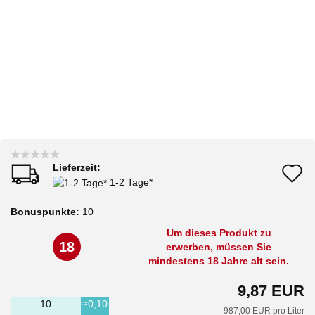
Lieferzeit:
A
1-2 Tage*
d
Bonuspunkte:
10
M
Um dieses Produkt zu
18
erwerben, müssen Sie
mindestens 18 Jahre alt sein.
9,87 EUR
10
≈0,10
987,00 EUR pro Liter