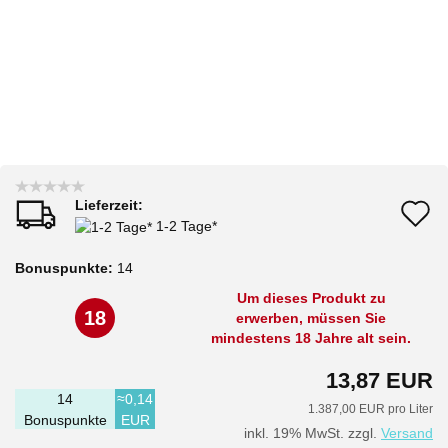
Lieferzeit:
A
1-2 Tage*
d
Bonuspunkte:
14
M
Um dieses Produkt zu
18
erwerben, müssen Sie
mindestens 18 Jahre alt sein.
13,87 EUR
14
≈0,14
1.387,00 EUR pro Liter
Bonuspunkte
EUR
inkl. 19% MwSt. zzgl.
Versand