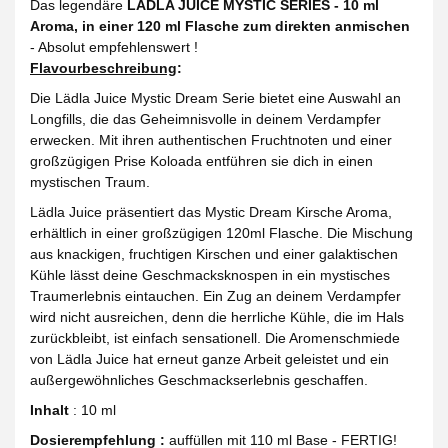
Das legendäre
LÄDLA JUICE MYSTIC SERIES - 10 ml
Aroma, in einer 120 ml Flasche zum direkten anmischen
- Absolut empfehlenswert !
Flavourbeschreibung
:
Die Lädla Juice Mystic Dream Serie bietet eine Auswahl an
Longfills, die das Geheimnisvolle in deinem Verdampfer
erwecken. Mit ihren authentischen Fruchtnoten und einer
großzügigen Prise Koloada entführen sie dich in einen
mystischen Traum.
Lädla Juice präsentiert das Mystic Dream Kirsche Aroma,
erhältlich in einer großzügigen 120ml Flasche. Die Mischung
aus knackigen, fruchtigen Kirschen und einer galaktischen
Kühle lässt deine Geschmacksknospen in ein mystisches
Traumerlebnis eintauchen. Ein Zug an deinem Verdampfer
wird nicht ausreichen, denn die herrliche Kühle, die im Hals
zurückbleibt, ist einfach sensationell. Die Aromenschmiede
von Lädla Juice hat erneut ganze Arbeit geleistet und ein
außergewöhnliches Geschmackserlebnis geschaffen.
Inhalt
: 10 ml
Dosierempfehlung :
auffüllen mit 110 ml Base - FERTIG!