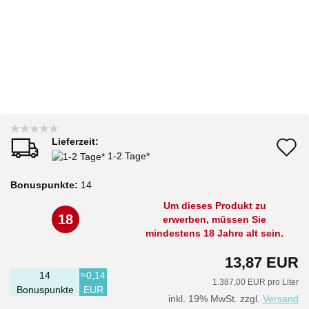
Lieferzeit:
A
1-2 Tage*
d
Bonuspunkte:
14
M
Um dieses Produkt zu
18
erwerben, müssen Sie
mindestens 18 Jahre alt sein.
13,87 EUR
14
≈0,14
1.387,00 EUR pro Liter
Bonuspunkte
EUR
inkl. 19% MwSt. zzgl.
Versand