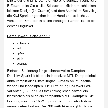
Einsteiger und MTL-Dampfer, die eine benutzerfreundliche
E-Zigarette im Cig-a-Like-Stil suchen. Mit ihrem schlanken,
leichten Design (34 Gramm) und dem Aluminium-Body liegt
die Kiwi Spark angenehm in der Hand und ist leicht zu
verstauen. Erhältlich in sechs trendigen Farben, ist sie ein
echter Hingucker.
Farbauswahl siehe oben :
schwarz
rot
grün
pink
orange
Einfache Bedienung für geschmackvolles Dampfen
Das Kiwi Spark Kit bietet ein intensives MTL-Dampferlebnis
ohne komplizierte Einstellungen. Einfach am Mundstück
ziehen und losdampfen. Die Luftführung und zwei Pod-
Varianten (1.2 und 0.8 Ohm) ermöglichen sowohl ein
klassisches als auch ein entspanntes MTL-Dampfen. Die
Leistung von 9 bis 16 Watt passt sich automatisch dem
verwendeten Pod an. Der 700 mAh Akku sorgt für lange