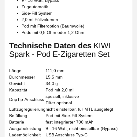
9 - 16 Watt, Bypass
Zugautomatik
Side-Fill System
2,0 ml Füllvolumen
Pod mit Filteroption (Baumwolle)
Pods mit 0,8 Ohm oder 1,2 Ohm
Technische Daten des
KIWI
Spark - Pod E-Zigaretten Set
Länge
111,0 mm
Durchmesser
15,5 mm
Gewicht
34,0 g
Kapazität
Pod mit 2,0 ml
speziell, inklusive
DripTip-Anschluss
Filter optional
Luftzugregulierung
nicht einstellbar, für MTL ausgelegt
Befüllung
Pod mit Side-Fill System
Batterie
fest integrierter 700 mAh
Ausgabeleistung
9 - 16 Watt, nicht einstellbar (Bypass)
Lademöglichkeit
USB Anschluss Typ-C