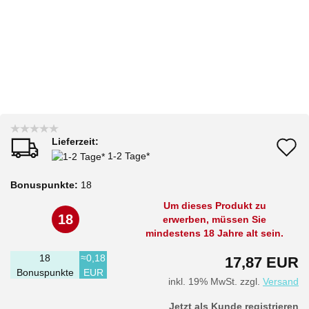
Lieferzeit:
A
1-2 Tage*
d
Bonuspunkte:
18
M
Um dieses Produkt zu
18
erwerben, müssen Sie
mindestens 18 Jahre alt sein.
18
≈0,18
17,87 EUR
Bonuspunkte
EUR
inkl. 19% MwSt. zzgl.
Versand
Jetzt als Kunde registrieren