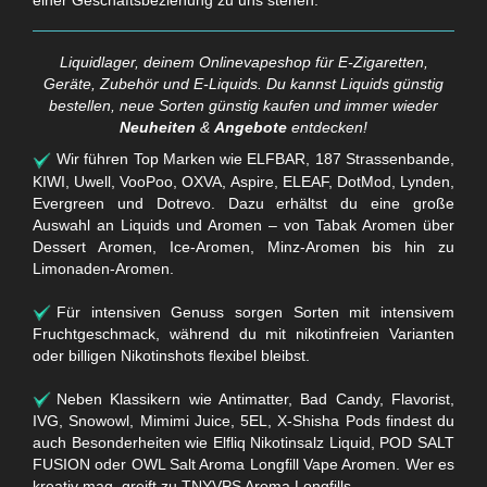
einer Geschäftsbeziehung zu uns stehen.
Liquidlager, deinem Onlinevapeshop für E-Zigaretten,
Geräte, Zubehör und E-Liquids. Du kannst Liquids günstig
bestellen, neue Sorten günstig kaufen und immer wieder
Neuheiten
&
Angebote
entdecken!
Wir führen Top Marken wie ELFBAR, 187 Strassenbande,
KIWI, Uwell, VooPoo, OXVA, Aspire, ELEAF, DotMod, Lynden,
Evergreen und Dotrevo. Dazu erhältst du eine große
Auswahl an Liquids und Aromen – von Tabak Aromen über
Dessert Aromen, Ice-Aromen, Minz-Aromen bis hin zu
Limonaden-Aromen.
Für intensiven Genuss sorgen Sorten mit intensivem
Fruchtgeschmack, während du mit nikotinfreien Varianten
oder billigen Nikotinshots flexibel bleibst.
Neben Klassikern wie Antimatter, Bad Candy, Flavorist,
IVG, Snowowl, Mimimi Juice, 5EL, X-Shisha Pods findest du
auch Besonderheiten wie Elfliq Nikotinsalz Liquid, POD SALT
FUSION oder OWL Salt Aroma Longfill Vape Aromen. Wer es
kreativ mag, greift zu TNYVPS Aroma Longfills.