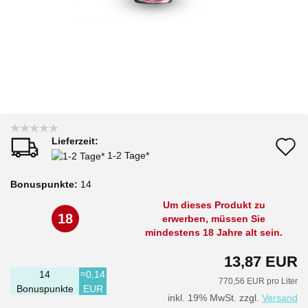
Lieferzeit:
A
1-2 Tage*
d
Bonuspunkte:
14
M
Um dieses Produkt zu
18
erwerben, müssen Sie
mindestens 18 Jahre alt sein.
13,87 EUR
14
≈0,14
770,56 EUR pro Liter
Bonuspunkte
EUR
inkl. 19% MwSt. zzgl.
Versand