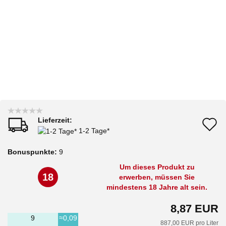
Lieferzeit:
A
1-2 Tage*
d
Bonuspunkte:
9
M
Um dieses Produkt zu
18
erwerben, müssen Sie
mindestens 18 Jahre alt sein.
8,87 EUR
9
≈0,09
887,00 EUR pro Liter