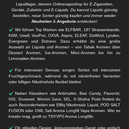
Liquidlager, deinem Onlinevapeshop für E-Zigaretten,
Geräte, Zubehör und E-Liquids. Du kannst Liquids günstig
bestellen, neue Sorten günstig kaufen und immer wieder
Neuheiten
&
Angebote
entdecken!
Wir führen Top Marken wie ELFBAR, 187 Strassenbande,
KIWI, Uwell, VooPoo, OXVA, Aspire, ELEAF, DotMod, Lynden,
Evergreen und Dotrevo. Dazu erhältst du eine große
Auswahl an Liquids und Aromen – von Tabak Aromen über
Dessert Aromen, Ice-Aromen, Minz-Aromen bis hin zu
Limonaden-Aromen.
Für intensiven Genuss sorgen Sorten mit intensivem
Fruchtgeschmack, während du mit nikotinfreien Varianten
oder billigen Nikotinshots flexibel bleibst.
Neben Klassikern wie Antimatter, Bad Candy, Flavorist,
IVG, Snowowl, Mimimi Juice, 5EL, X-Shisha Pods findest du
auch Besonderheiten wie Elfliq Nikotinsalz Liquid, POD SALT
FUSION oder OWL Salt Aroma Longfill Vape Aromen. Wer es
kreativ mag, greift zu TNYVPS Aroma Longfills.
Ob stilvolles Design, leistungsstarkes Gerät oder einfach