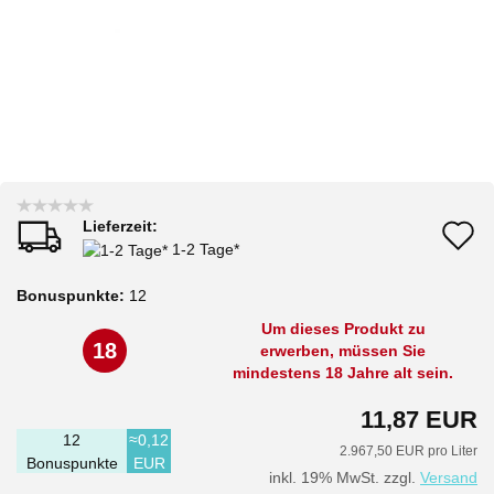
Lieferzeit:
A
1-2 Tage*
d
Bonuspunkte:
12
M
Um dieses Produkt zu
18
erwerben, müssen Sie
mindestens 18 Jahre alt sein.
11,87 EUR
12
≈0,12
2.967,50 EUR pro Liter
Bonuspunkte
EUR
inkl. 19% MwSt. zzgl.
Versand