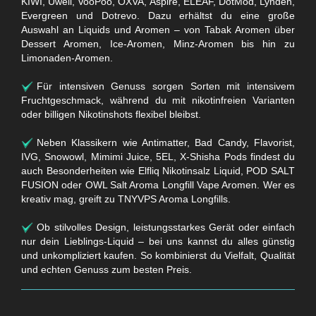
KIWI, Uwell, VooPoo, OXVA, Aspire, ELEAF, DotMod, Lynden,
Evergreen und Dotrevo. Dazu erhältst du eine große
Auswahl an Liquids und Aromen – von Tabak Aromen über
Dessert Aromen, Ice-Aromen, Minz-Aromen bis hin zu
Limonaden-Aromen.
Für intensiven Genuss sorgen Sorten mit intensivem
Fruchtgeschmack, während du mit nikotinfreien Varianten
oder billigen Nikotinshots flexibel bleibst.
Neben Klassikern wie Antimatter, Bad Candy, Flavorist,
IVG, Snowowl, Mimimi Juice, 5EL, X-Shisha Pods findest du
auch Besonderheiten wie Elfliq Nikotinsalz Liquid, POD SALT
FUSION oder OWL Salt Aroma Longfill Vape Aromen. Wer es
kreativ mag, greift zu TNYVPS Aroma Longfills.
Ob stilvolles Design, leistungsstarkes Gerät oder einfach
nur dein Lieblings-Liquid – bei uns kannst du alles günstig
und unkompliziert kaufen. So kombinierst du Vielfalt, Qualität
und echten Genuss zum besten Preis.