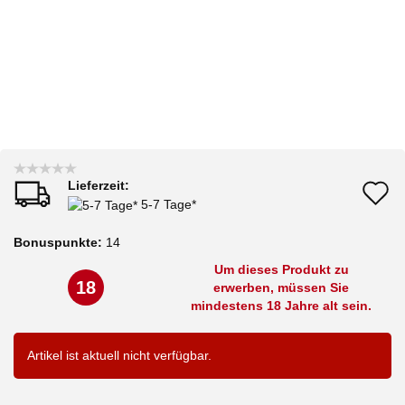
Lieferzeit:
A
5-7 Tage*
d
Bonuspunkte:
14
M
Um dieses Produkt zu
18
erwerben, müssen Sie
mindestens 18 Jahre alt sein.
Artikel ist aktuell nicht verfügbar.