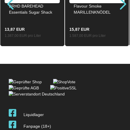
BRHD BAREHEAD
Flavour Smoke
Essentials Sugar Shack
MARILLENKNÖDEL
Raspberry Sweet Tea
Aroma Longfill 10ml /
Aroma Longfill 12ml /
60ml
13,87 EUR
15,87 EUR
60ml
1.387,00 EUR pro Liter
1.587,00 EUR pro Liter
Liquidlager
Fanpage (18+)