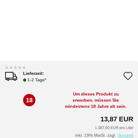
Lieferzeit:
A
1-2 Tage*
d
Um dieses Produkt zu
M
18
erwerben, müssen Sie
mindestens 18 Jahre alt sein.
13,87 EUR
1.387,00 EUR pro Liter
inkl. 19% MwSt. zzgl.
Versand