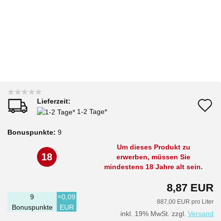
Lieferzeit:
A
1-2 Tage*
d
Bonuspunkte:
9
M
Um dieses Produkt zu
18
erwerben, müssen Sie
mindestens 18 Jahre alt sein.
8,87 EUR
9
≈0,09
887,00 EUR pro Liter
Bonuspunkte
EUR
inkl. 19% MwSt. zzgl.
Versand