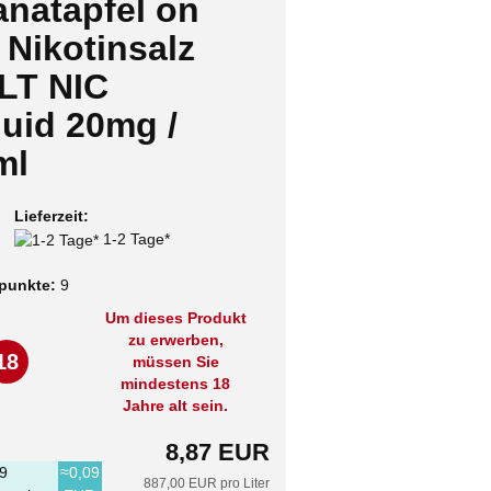
anatapfel on
 Nikotinsalz
LT NIC
quid 20mg /
ml
Lieferzeit:
1-2 Tage*
punkte:
9
Um dieses Produkt
zu erwerben,
18
müssen Sie
mindestens 18
Jahre alt sein.
8,87 EUR
9
≈0,09
887,00 EUR pro Liter