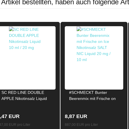
rtikel bestellten, haben auch folgende Art
SC RED LINE DOUBLE
#SCHMECKT Bunter
APPLE Nikotinsalz Liquid
Beerenmix mit Frische on
10ml / 20mg
Ice Nikotinsalz SALT NIC
Liquid 20mg / 10ml
,47 EUR
8,87 EUR
47,00 EUR pro Liter
887,00 EUR pro Liter