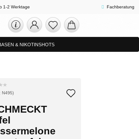
lb 1-2 Werktage
Fachberatung
 BASEN & NIKOTINSHOTS
ETS
ZUBEHÖR, SHISHA & SONSTIGES
FAQ
NEUHEITEN
Auf
:
N495
)
den
CHMECKT
Merkzettel
fel
ssermelone