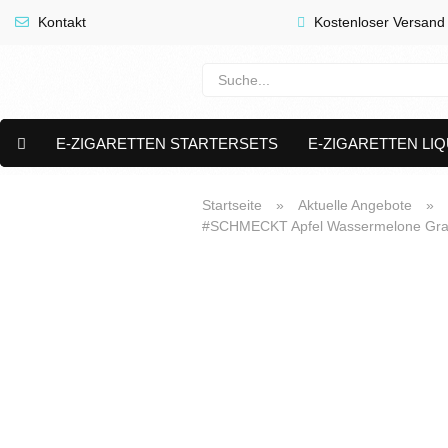
Kontakt
Kostenloser Versand
E-ZIGARETTEN STARTERSETS
E-ZIGARETTEN LIQ
E-LIQUID CAPS & NIKOTIN PODS
PREMIUM E LIQUIDS 
Startseite
»
Aktuelle Angebote
»
#SCHMECKT Apfel Wassermelone Granat
AKTUELLE ANGEBOTE