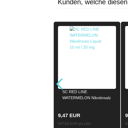
Kunden, welche diesen A
SC RED LINE
WATERMELON Nikotinsalz
Liquid 10ml / 20mg
9,47 EUR
9
947,00 EUR pro Liter
9