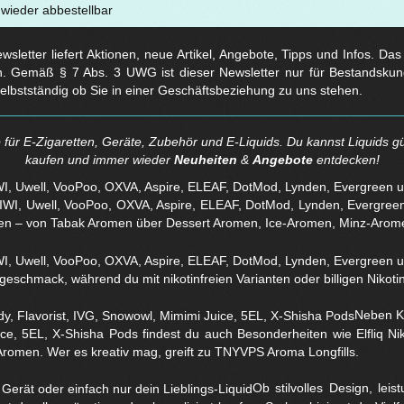
t wieder abbestellbar
sletter liefert Aktionen, neue Artikel, Angebote, Tipps und Infos. Da
. Gemäß § 7 Abs. 3 UWG ist dieser Newsletter nur für Bestandskun
selbstständig ob Sie in einer Geschäftsbeziehung zu uns stehen.
für E-Zigaretten, Geräte, Zubehör und E-Liquids. Du kannst Liquids gü
kaufen und immer wieder
Neuheiten
&
Angebote
entdecken!
WI, Uwell, VooPoo, OXVA, Aspire, ELEAF, DotMod, Lynden, Evergreen 
en – von Tabak Aromen über Dessert Aromen, Ice-Aromen, Minz-Arom
eschmack, während du mit nikotinfreien Varianten oder billigen Nikotins
Neben Kl
ice, 5EL, X-Shisha Pods findest du auch Besonderheiten wie Elfliq 
Aromen. Wer es kreativ mag, greift zu TNYVPS Aroma Longfills.
Ob stilvolles Design, lei