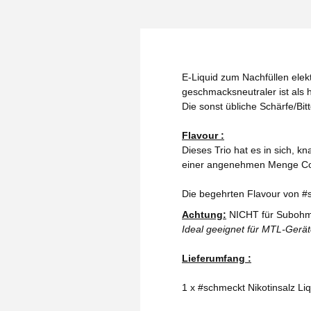
E-Liquid zum Nachfüllen elekt
geschmacksneutraler ist als h
Die sonst übliche Schärfe/Bit
Flavour :
Dieses Trio hat es in sich, k
einer angenehmen Menge Coo
Die begehrten Flavour von #s
Achtung:
NICHT für Subohm
Ideal geeignet für MTL-Gerä
Lieferumfang :
1 x #schmeckt Nikotinsalz Li