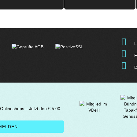
L
F
D
 Onlineshops – Jetzt den € 5.00