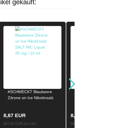
ikel gekauft:
#SCHMECKT Blaubeere
#SCHMECKT Himbeer
Zitrone on Ice Nikotinsalz
Pfirsich on Ice Nikotinsalz
SALT NIC Liquid 20mg /
SALT NIC Liquid 20mg /
10ml
10ml
8,87 EUR
8,87 EUR
887,00 EUR pro Liter
887,00 EUR pro Liter