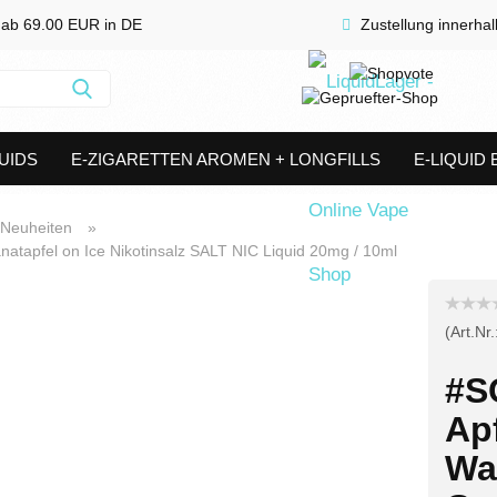
 ab 69.00 EUR in DE
Zustellung innerha
Suche...
UIDS
E-ZIGARETTEN AROMEN + LONGFILLS
E-LIQUID
SHORTFILLS
VERDAMPFER & COILS
AKKUTRÄGER & S
Neuheiten
»
apfel on Ice Nikotinsalz SALT NIC Liquid 20mg / 10ml
(Art.Nr.
#S
Ap
Wa