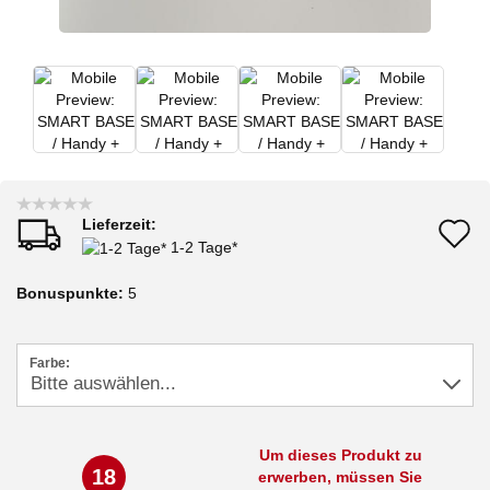
Lieferzeit:
A
1-2 Tage*
d
Bonuspunkte:
5
M
Farbe:
Um dieses Produkt zu
18
erwerben, müssen Sie