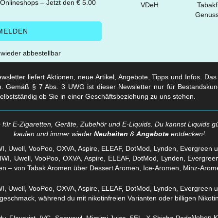
 Onlineshops – Jetzt den € 5.00
t wieder abbestellbar
sletter liefert Aktionen, neue Artikel, Angebote, Tipps und Infos. Da
. Gemäß § 7 Abs. 3 UWG ist dieser Newsletter nur für Bestandskun
selbstständig ob Sie in einer Geschäftsbeziehung zu uns stehen.
für E-Zigaretten, Geräte, Zubehör und E-Liquids. Du kannst Liquids gü
kaufen und immer wieder
Neuheiten
&
Angebote
entdecken!
WI, Uwell, VooPoo, OXVA, Aspire, ELEAF, DotMod, Lynden, Evergreen 
en – von Tabak Aromen über Dessert Aromen, Ice-Aromen, Minz-Arom
eschmack, während du mit nikotinfreien Varianten oder billigen Nikotins
Neben Kl