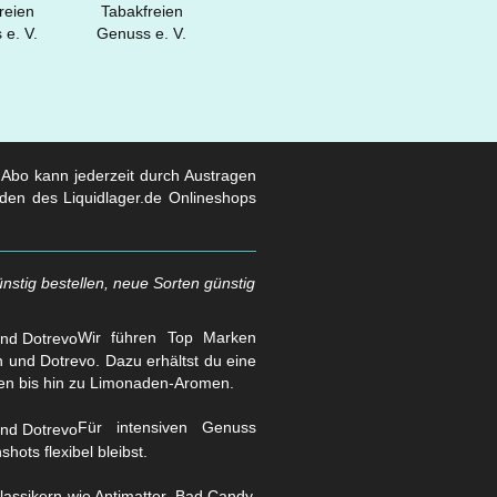
s Abo kann jederzeit durch Austragen
den des Liquidlager.de Onlineshops
nstig bestellen, neue Sorten günstig
Wir führen Top Marken
und Dotrevo. Dazu erhältst du eine
en bis hin zu Limonaden-Aromen.
Für intensiven Genuss
hots flexibel bleibst.
assikern wie Antimatter, Bad Candy,