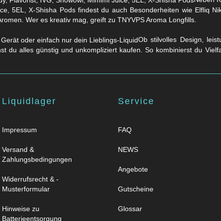
ice, 5EL, X-Shisha Pods findest du auch Besonderheiten wie Elfliq 
Aromen. Wer es kreativ mag, greift zu TNYVPS Aroma Longfills.
Ob stilvolles Design, lei
nst du alles günstig und unkompliziert kaufen. So kombinierst du Viel
Liquidlager
Service
Impressum
FAQ
Versand &
NEWS
Zahlungsbedingungen
Angebote
Widerrufsrecht & -
Musterformular
Gutscheine
Hinweise zu
Glossar
Batterieentsorgung