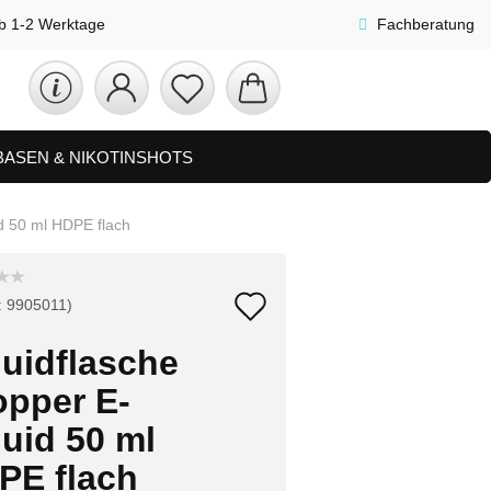
lb 1-2 Werktage
Fachberatung
 BASEN & NIKOTINSHOTS
ETS
ZUBEHÖR, SHISHA & SONSTIGES
id 50 ml HDPE flach
FAQ
NEUHEITEN
Auf
:
9905011
)
den
quidflasche
Merkzettel
opper E-
uid 50 ml
PE flach