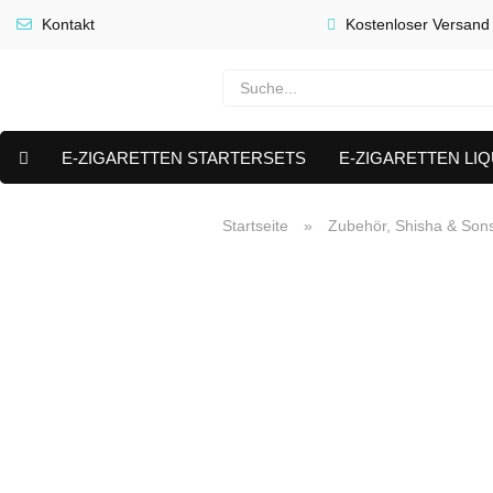
Kontakt
Kostenloser Versand
E-ZIGARETTEN STARTERSETS
E-ZIGARETTEN LIQ
E-LIQUID CAPS & NIKOTIN PODS
PREMIUM E LIQUIDS 
Startseite
»
Zubehör, Shisha & Sons
AKTUELLE ANGEBOTE