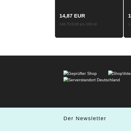
Longfill
14,87 EUR
1
148,70 EUR pro 100 ml
1
Der Newsletter