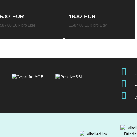
Aroma Longfill 10ml /
120ml
120ml
5,87 EUR
16,87 EUR
.587,00 EUR pro Liter
1.687,00 EUR pro Liter
L
F
D