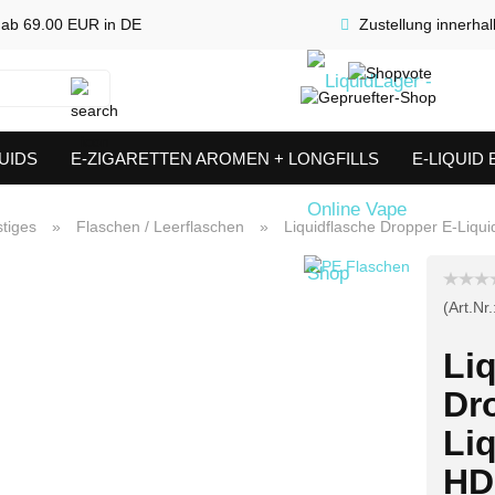
 ab 69.00 EUR in DE
Zustellung innerha
Suche...
UIDS
E-ZIGARETTEN AROMEN + LONGFILLS
E-LIQUID
SHORTFILLS
VERDAMPFER & COILS
AKKUTRÄGER & S
tiges
»
Flaschen / Leerflaschen
»
Liquidflasche Dropper E-Liqu
(Art.Nr.
Li
Dr
Liq
HD